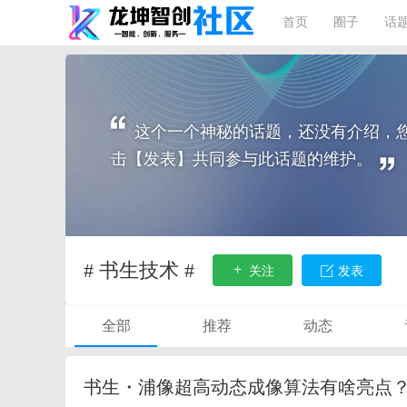
首页
圈子
话
这个一个神秘的话题，还没有介绍，
击【发表】共同参与此话题的维护。
# 书生技术 #
关注
发表
全部
推荐
动态
书生・浦像超高动态成像算法有啥亮点