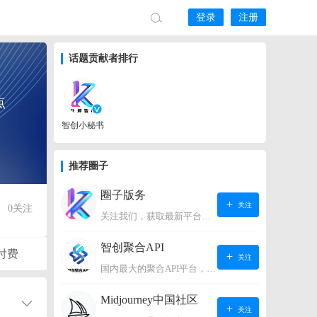
登录
注册
话题贡献者排行
点
智创小秘书
推荐圈子
圈子版务
关注
0
关注
关注我们，获取最新平台动态。
智创聚合API
付费
关注
国内最大的聚合API平台，支持OpenAI、阿里、智谱、360、讯飞、百度等国内外大语言模型。https://s.lconai.com/
Midjourney中国社区
关注