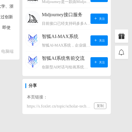
Midjourney是一款由Midjourney有限公司开发的数字艺术工具软件，具有生成虚拟世界的强大能力，可根据用户输入的文字或语音在虚拟世界中生成对应场景，使用户能够探索和创造自己的数字艺术作品。
大学、浙
Midjourney接口服务
通过创新
关注
目前接口已经支持码多多AI系统、小狐狸AI系统，如需其它接口请联系微信客服：lonconst
。即使
智狐AI-MAX系统
关注
智狐AI-MAX系统，企业级AI知识库，可以进行AI对话、AI应用，拥有强大的第三方对接能力。适用企业智能客服、企业智能文档、专家顾问助理等多种企业级商业场景，具有较大的商业使用价值。 如需购买请联系客服微信：lonconst
电脑端
智狐AI系统售前交流
关注
创新型AI对话与绘画系统（非官方） 如需购买请联系微信客服：lonconst
分享
本页链接：
复制
https://s.foxlet.cn/topic/scholar-technology