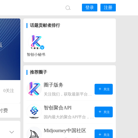
登录
注册
话题贡献者排行
点
智创小秘书
推荐圈子
圈子版务
关注
0
关注
关注我们，获取最新平台动态。
智创聚合API
付费
关注
国内最大的聚合API平台，支持OpenAI、阿里、智谱、360、讯飞、百度等国内外大语言模型。https://s.lconai.com/
Midjourney中国社区
关注