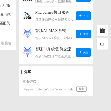
Midjourney是一款由Midjourney有限公司开发的数字艺术工具软件，具有生成虚拟世界的强大能力，可根据用户输入的文字或语音在虚拟世界中生成对应场景，使用户能够探索和创造自己的数字艺术作品。
3.5能
Midjourney接口服务
，更有效
关注
目前接口已经支持码多多AI系统、小狐狸AI系统，如需其它接口请联系微信客服：lonconst
仅匹配关
智狐AI-MAX系统
关注
智狐AI-MAX系统，企业级AI知识库，可以进行AI对话、AI应用，拥有强大的第三方对接能力。适用企业智能客服、企业智能文档、专家顾问助理等多种企业级商业场景，具有较大的商业使用价值。 如需购买请联系客服微信：lonconst
电脑端
智狐AI系统售前交流
关注
创新型AI对话与绘画系统（非官方） 如需购买请联系微信客服：lonconst
分享
本页链接：
复制
https://s.foxlet.cn/topic/search-model