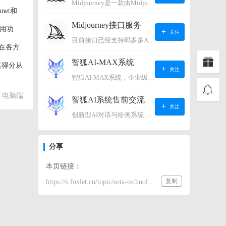
Midjourney是一款由Midjourney有限公司开发的数字艺术工具软件，具有生成虚拟世界的强大能力，可根据用户输入的文字或语音在虚拟世界中生成对应场景，使用户能够探索和创造自己的数字艺术作品。
net和
Midjourney接口服务
使用功
关注
目前接口已经支持码多多AI系统、小狐狸AI系统，如需其它接口请联系微信客服：lonconst
et在各方
智狐AI-MAX系统
其得分从
关注
智狐AI-MAX系统，企业级AI知识库，可以进行AI对话、AI应用，拥有强大的第三方对接能力。适用企业智能客服、企业智能文档、专家顾问助理等多种企业级商业场景，具有较大的商业使用价值。 如需购买请联系客服微信：lonconst
电脑端
智狐AI系统售前交流
关注
创新型AI对话与绘画系统（非官方） 如需购买请联系微信客服：lonconst
分享
本页链接：
复制
https://s.foxlet.cn/topic/sota-technology