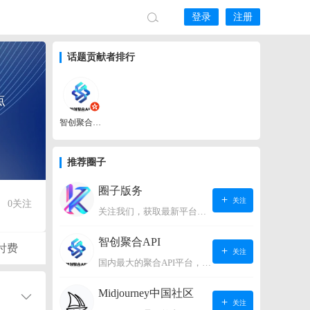
登录
注册
话题贡献者排行
点
智创聚合API
推荐圈子
圈子版务
关注
0
关注
关注我们，获取最新平台动态。
智创聚合API
付费
关注
国内最大的聚合API平台，支持OpenAI、阿里、智谱、360、讯飞、百度等国内外大语言模型。https://s.lconai.com/
Midjourney中国社区
关注