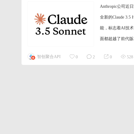
Anthropic公司
全新的Claude
能，标志着AI技术的新
面都超越了前代版本
33.4%跃升至49
智创聚合API
0
2
0
528