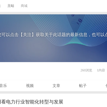
题
主站
商城
您可以点击【关注】获取关于此话题的最新信息，也可以
260浏览
1内容
音乐
视频
文章
帖子
用看电力行业智能化转型与发展