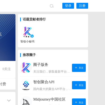
登录
注册
话题贡献者排行
点
智创小秘书
推荐圈子
圈子版务
关注
0
关注
关注我们，获取最新平台动态。
智创聚合API
付费
关注
国内最大的聚合API平台，支持OpenAI、阿里、智谱、360、讯飞、百度等国内外大语言模型。https://s.lconai.com/
Midjourney中国社区
关注