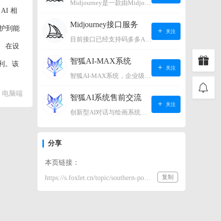
Midjourney是一款由Midjourney有限公司开发的数字艺术工具软件，具有生成虚拟世界的强大能力，可根据用户输入的文字或语音在虚拟世界中生成对应场景，使用户能够探索和创造自己的数字艺术作品。
I 相
Midjourney接口服务
护到能
关注
目前接口已经支持码多多AI系统、小狐狸AI系统，如需其它接口请联系微信客服：lonconst
 在设
智狐AI-MAX系统
利。该
关注
智狐AI-MAX系统，企业级AI知识库，可以进行AI对话、AI应用，拥有强大的第三方对接能力。适用企业智能客服、企业智能文档、专家顾问助理等多种企业级商业场景，具有较大的商业使用价值。 如需购买请联系客服微信：lonconst
集和基
电脑端
智狐AI系统售前交流
关注
创新型AI对话与绘画系统（非官方） 如需购买请联系微信客服：lonconst
分享
本页链接：
复制
https://s.foxlet.cn/topic/southern-power-grid