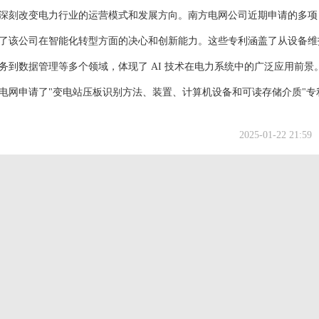
深刻改变电力行业的运营模式和发展方向。南方电网公司近期申请的多项 A
了该公司在智能化转型方面的决心和创新能力。这些专利涵盖了从设备维
务到数据管理等多个领域，体现了 AI 技术在电力系统中的广泛应用前景。
电网申请了"变电站压板识别方法、装置、计算机设备和可读存储介质"专
和深度学习算法，实现了对变电站压板状态的智能识别。通过实时图像采
2025-01-22 21:59
能够快速准确地检测压板异常状态，大大提高...