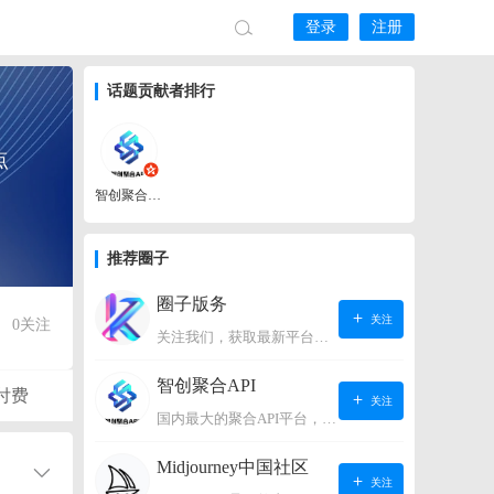
登录
注册
话题贡献者排行
点
智创聚合API
推荐圈子
圈子版务
关注
0
关注
关注我们，获取最新平台动态。
智创聚合API
付费
关注
国内最大的聚合API平台，支持OpenAI、阿里、智谱、360、讯飞、百度等国内外大语言模型。https://s.lconai.com/
Midjourney中国社区
关注