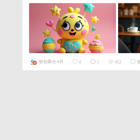
智创聚合API
0
2
452