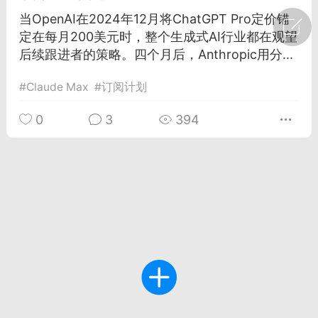
当OpenAI在2024年12月将ChatGPT Pro定价锚
广州
#
智狐AI工作台
定在每月200美元时，整个生成式AI行业都在观望
后续跟进者的策略。四个月后，Anthropic用分...
1
30
#
Claude Max
#
订阅计划
创聚合API
龙坤智创合作品牌
0
3
394
-26 00:53
电脑端
公开内容
者怎么接入Claude Opus 5 ？智创聚合
开放调用
aude Opus 5 已在 Claude、Claude
Claude API，以及 Amazon Web
es、Google Cloud 和 Microsoft Foundry
Claude Max 的新默认模型，并成为
de Pro 可选择的最强模型。
关注接入效率、调用成本和企业报销流程