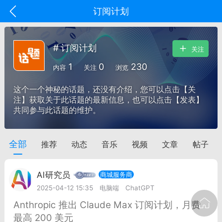
订阅计划
# 订阅计划
关注
1
0
230
内容
关注
浏览
这个一个神秘的话题，还没有介绍，您可以点击【关
注】获取关于此话题的最新信息，也可以点击【发表】
共同参与此话题的维护。
全部
推荐
动态
音乐
视频
文章
帖子
oujishouye]
文业
AI研究员
商城服务商
-29 10:10
电脑端
智狐AI工作台
2025-04-12 15:35
电脑端
ChatGPT
加中英翻译
Anthropic 推出 Claude Max 订阅计划，月费
最高 200 美元
事想用上客户端...