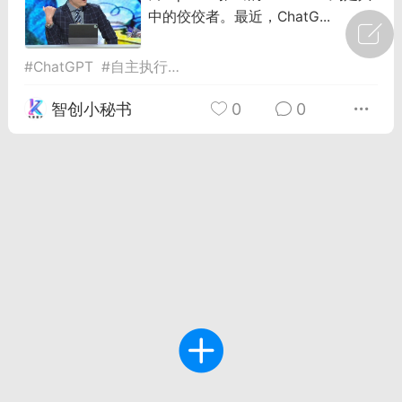
中的佼佼者。最近，ChatG...
广州
#
智狐AI工作台
#
ChatGPT
#
自主执行能力
#
超级管家
1
21
智创小秘书
0
0
创聚合API
龙坤智创合作品牌
-26 00:53
电脑端
公开内容
者怎么接入Claude Opus 5 ？智创聚合
开放调用
aude Opus 5 已在 Claude、Claude
Claude API，以及 Amazon Web
es、Google Cloud 和 Microsoft Foundry
Claude Max 的新默认模型，并成为
de Pro 可选择的最强模型。
关注接入效率、调用成本和企业报销流程