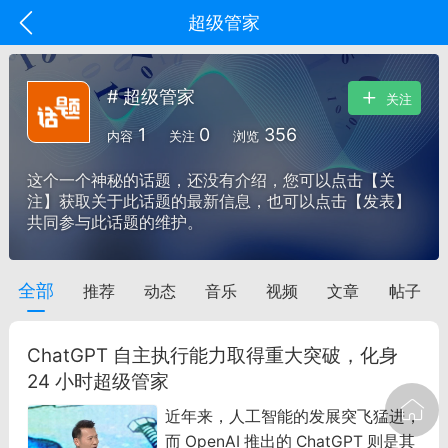
超级管家
# 超级管家
关注
1
0
356
内容
关注
浏览
这个一个神秘的话题，还没有介绍，您可以点击【关
注】获取关于此话题的最新信息，也可以点击【发表】
共同参与此话题的维护。
全部
推荐
动态
音乐
视频
文章
帖子
oujishouye]
文业
ChatGPT 自主执行能力取得重大突破，化身
-29 10:10
电脑端
智狐AI工作台
24 小时超级管家
加中英翻译
近年来，人工智能的发展突飞猛进，
而 OpenAI 推出的 ChatGPT 则是其
事想用上客户端...