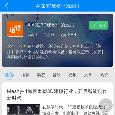
AI在3D建模中的应用
# AI在3D建模中的应用
关注
1
0
389
内容
关注
浏览
这个一个神秘的话题，还没有介绍，您可以点击【关
注】获取关于此话题的最新信息，也可以点击【发表】
共同参与此话题的维护。
全部
推荐
动态
音乐
视频
文章
帖子
oujishouye]
文业
Meshy-4如何重塑3D建模行业，开启智能创作
-29 10:10
电脑端
智狐AI工作台
新时代
加中英翻译
在数字时代，3D建模技术已经成为
游戏开发、电影制作、建筑可视化等
事想用上客户端...