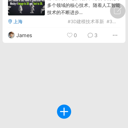
多个领域的核心技术。随着人工智能
广州
#
智狐AI工作台
技术的不断进步...
上海
#
3D建模技术革新
#
3D建模行业的影响
1
22
James
0
3
创聚合API
龙坤智创合作品牌
-26 00:53
电脑端
公开内容
者怎么接入Claude Opus 5 ？智创聚合
开放调用
aude Opus 5 已在 Claude、Claude
Claude API，以及 Amazon Web
es、Google Cloud 和 Microsoft Foundry
Claude Max 的新默认模型，并成为
de Pro 可选择的最强模型。
关注接入效率、调用成本和企业报销流程