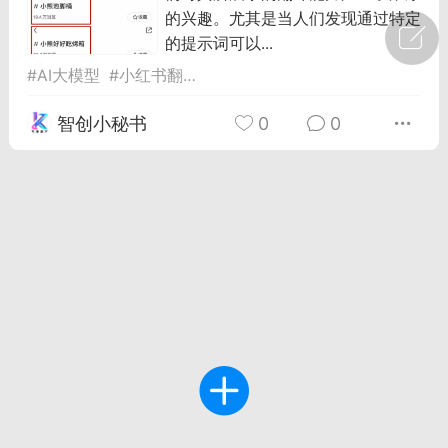
的兴趣。尤其是当人们发现通过特定
广州
#
智狐AI工作台
的提示词可以...
#
AI大模型
#
小红书翻译
#
翻译功能指令
1
27
智创小秘书
0
0
创聚合API
龙坤智创合作品牌
-26 00:53
电脑端
公开内容
者怎么接入Claude Opus 5 ？智创聚合
开放调用
aude Opus 5 已在 Claude、Claude
Claude API，以及 Amazon Web
es、Google Cloud 和 Microsoft Foundry
Claude Max 的新默认模型，并成为
de Pro 可选择的最强模型。
关注接入效率、调用成本和企业报销流程