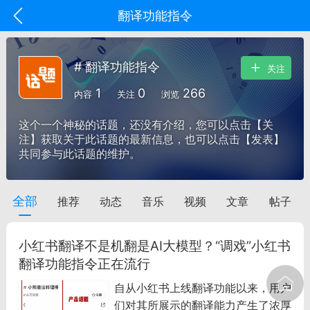
翻译功能指令
# 翻译功能指令
关注
1
0
266
内容
关注
浏览
这个一个神秘的话题，还没有介绍，您可以点击【关
注】获取关于此话题的最新信息，也可以点击【发表】
共同参与此话题的维护。
全部
推荐
动态
音乐
视频
文章
帖子
oujishouye]
文业
小红书翻译不是机翻是AI大模型？“调戏”小红书
-29 10:10
电脑端
智狐AI工作台
翻译功能指令正在流行
加中英翻译
自从小红书上线翻译功能以来，用户
们对其所展示的翻译能力产生了浓厚
事想用上客户端...