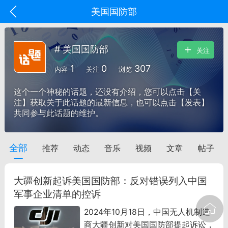
美国国防部
# 美国国防部
关注
1
0
307
内容
关注
浏览
这个一个神秘的话题，还没有介绍，您可以点击【关
注】获取关于此话题的最新信息，也可以点击【发表】
共同参与此话题的维护。
全部
推荐
动态
音乐
视频
文章
帖子
oujishouye]
文业
大疆创新起诉美国国防部：反对错误列入中国
-29 10:10
电脑端
智狐AI工作台
军事企业清单的控诉
加中英翻译
2024年10月18日，中国无人机制造
商大疆创新对美国国防部提起诉讼，
事想用上客户端...