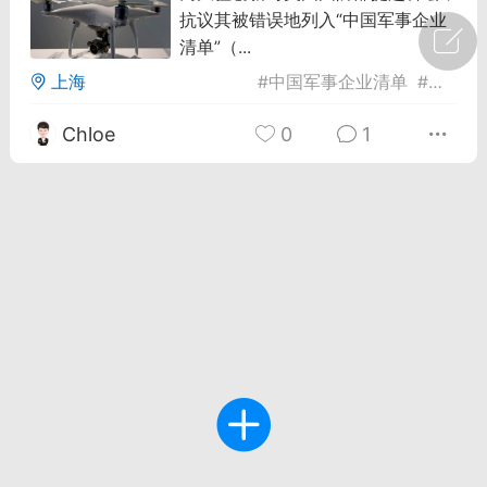
抗议其被错误地列入“中国军事企业
广州
#
智狐AI工作台
清单”（...
上海
#
中国军事企业清单
#
商业诉
1
27
Chloe
0
1
创聚合API
龙坤智创合作品牌
-26 00:53
电脑端
公开内容
者怎么接入Claude Opus 5 ？智创聚合
开放调用
aude Opus 5 已在 Claude、Claude
Claude API，以及 Amazon Web
es、Google Cloud 和 Microsoft Foundry
Claude Max 的新默认模型，并成为
de Pro 可选择的最强模型。
关注接入效率、调用成本和企业报销流程