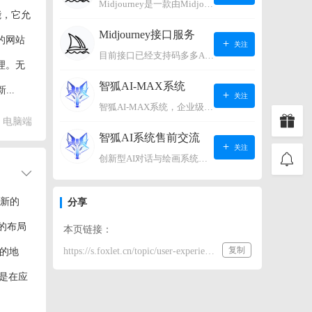
Midjourney是一款由Midjourney有限公司开发的数字艺术工具软件，具有生成虚拟世界的强大能力，可根据用户输入的文字或语音在虚拟世界中生成对应场景，使用户能够探索和创造自己的数字艺术作品。
能，它允
Midjourney接口服务
的网站
关注
目前接口已经支持码多多AI系统、小狐狸AI系统，如需其它接口请联系微信客服：lonconst
理。无
智狐AI-MAX系统
..
关注
智狐AI-MAX系统，企业级AI知识库，可以进行AI对话、AI应用，拥有强大的第三方对接能力。适用企业智能客服、企业智能文档、专家顾问助理等多种企业级商业场景，具有较大的商业使用价值。 如需购买请联系客服微信：lonconst
电脑端
智狐AI系统售前交流
关注
创新型AI对话与绘画系统（非官方） 如需购买请联系微信客服：lonconst
全新的
分享
中的布局
本页链接：
复制
https://s.foxlet.cn/topic/user-experience-optimization
的地
更是在应
.