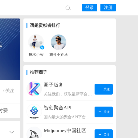
登录
注册
话题贡献者排行
点
技术小智
我可不姓马
推荐圈子
圈子版务
关注
0
关注
关注我们，获取最新平台动态。
智创聚合API
付费
关注
国内最大的聚合API平台，支持OpenAI、阿里、智谱、360、讯飞、百度等国内外大语言模型。https://s.lconai.com/
Midjourney中国社区
关注