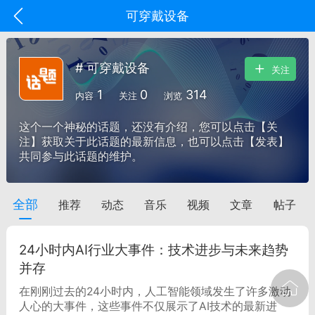
可穿戴设备
# 可穿戴设备
关注
1
0
314
内容
关注
浏览
这个一个神秘的话题，还没有介绍，您可以点击【关
注】获取关于此话题的最新信息，也可以点击【发表】
共同参与此话题的维护。
全部
推荐
动态
音乐
视频
文章
帖子
oujishouye]
文业
24小时内AI行业大事件：技术进步与未来趋势
-29 10:10
电脑端
智狐AI工作台
并存
加中英翻译
在刚刚过去的24小时内，人工智能领域发生了许多激动
人心的大事件，这些事件不仅展示了AI技术的最新进
事想用上客户端...