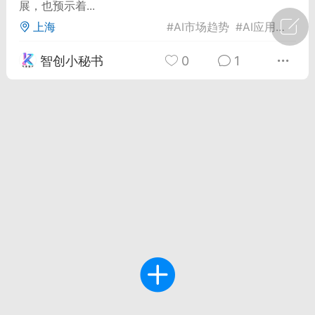
展，也预示着...
上海
#
AI市场趋势
#
AI应用安全
#
广州
#
智狐AI工作台
智创小秘书
0
1
1
21
创聚合API
龙坤智创合作品牌
-26 00:53
电脑端
公开内容
者怎么接入Claude Opus 5 ？智创聚合
开放调用
aude Opus 5 已在 Claude、Claude
Claude API，以及 Amazon Web
es、Google Cloud 和 Microsoft Foundry
Claude Max 的新默认模型，并成为
de Pro 可选择的最强模型。
关注接入效率、调用成本和企业报销流程