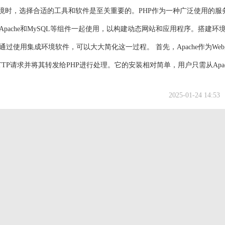
环境时，选择合适的工具和软件是至关重要的。PHP作为一种广泛使用的服
pache和MySQL等组件一起使用，以构建动态网站和应用程序。搭建环
过使用集成环境软件，可以大大简化这一过程。 首先，Apache作为We
TP请求并将其转发给PHP进行处理。它的安装相对简单，用户只需从Apac
装包，并按照提示完成安装。安装完成后，Apache会在系统托盘中显示
2025-01-24 14:53
接下来是...