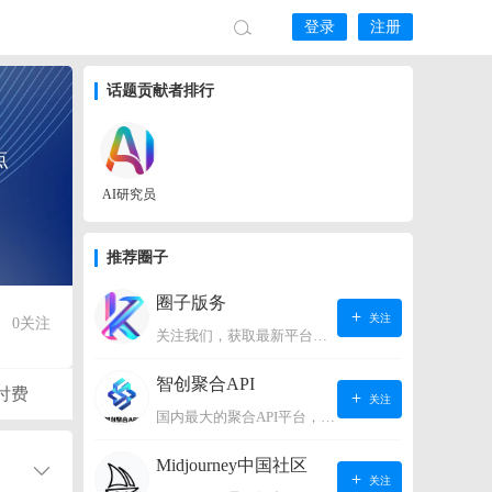
登录
注册
话题贡献者排行
点
AI研究员
推荐圈子
圈子版务
关注
0
关注
关注我们，获取最新平台动态。
智创聚合API
付费
关注
国内最大的聚合API平台，支持OpenAI、阿里、智谱、360、讯飞、百度等国内外大语言模型。https://s.lconai.com/
Midjourney中国社区
关注