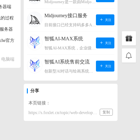
Midjourney是一款由Midjourney有限公司开发的数字艺术工具软件，具有生成虚拟世界的强大能力，可根据用户输入的文字或语音在虚拟世界中生成对应场景，使用户能够探索和创造自己的数字艺术作品。
务器端
Midjourney接口服务
境的过程
关注
目前接口已经支持码多多AI系统、小狐狸AI系统，如需其它接口请联系微信客服：lonconst
b服务器
智狐AI-MAX系统
he官方
关注
智狐AI-MAX系统，企业级AI知识库，可以进行AI对话、AI应用，拥有强大的第三方对接能力。适用企业智能客服、企业智能文档、专家顾问助理等多种企业级商业场景，具有较大的商业使用价值。 如需购买请联系客服微信：lonconst
其状态，
电脑端
智狐AI系统售前交流
关注
创新型AI对话与绘画系统（非官方） 如需购买请联系微信客服：lonconst
分享
本页链接：
复制
https://s.foxlet.cn/topic/web-development-tutorial