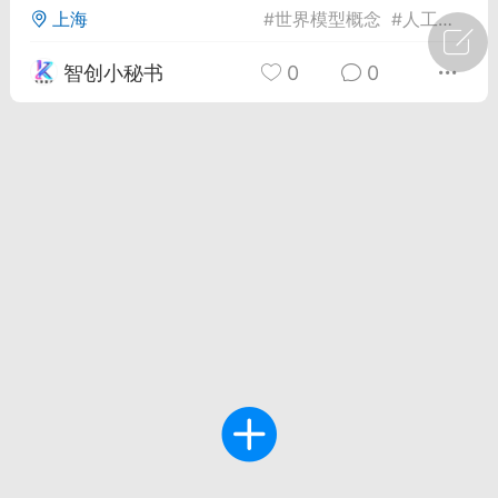
上海
#
世界模型概念
#
人工智能发展趋势
广州
#
智狐AI工作台
智创小秘书
0
0
1
30
创聚合API
龙坤智创合作品牌
-26 00:53
电脑端
公开内容
者怎么接入Claude Opus 5 ？智创聚合
开放调用
aude Opus 5 已在 Claude、Claude
Claude API，以及 Amazon Web
es、Google Cloud 和 Microsoft Foundry
Claude Max 的新默认模型，并成为
de Pro 可选择的最强模型。
关注接入效率、调用成本和企业报销流程