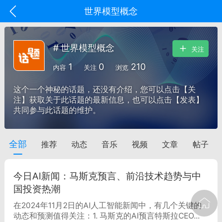
世界模型概念
# 世界模型概念
关注
1
0
210
内容
关注
浏览
这个一个神秘的话题，还没有介绍，您可以点击【关
注】获取关于此话题的最新信息，也可以点击【发表】
共同参与此话题的维护。
全部
推荐
动态
音乐
视频
文章
帖子
oujishouye]
文业
今日AI新闻：马斯克预言、前沿技术趋势与中
-29 10:10
电脑端
智狐AI工作台
国投资热潮
加中英翻译
在2024年11月2日的AI人工智能新闻中，有几个关键的
动态和预测值得关注：1. 马斯克的AI预言特斯拉CEO...
事想用上客户端...