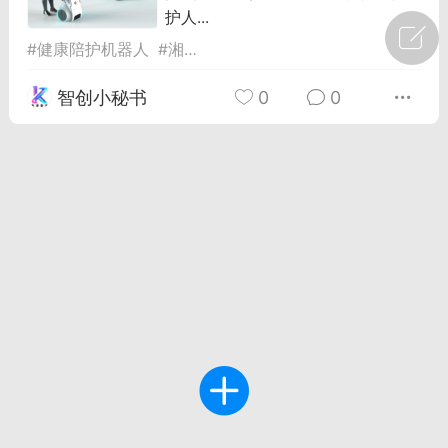
护人...
广州
#
智狐AI工作台
#
健康陪护机器人
#
湘江1号
#
长沙
1
21
智创小秘书
0
0
创聚合API
龙坤智创合作品牌
-26 00:53
电脑端
公开内容
者怎么接入Claude Opus 5 ？智创聚合
开放调用
aude Opus 5 已在 Claude、Claude
Claude API，以及 Amazon Web
es、Google Cloud 和 Microsoft Foundry
Claude Max 的新默认模型，并成为
de Pro 可选择的最强模型。
关注接入效率、调用成本和企业报销流程