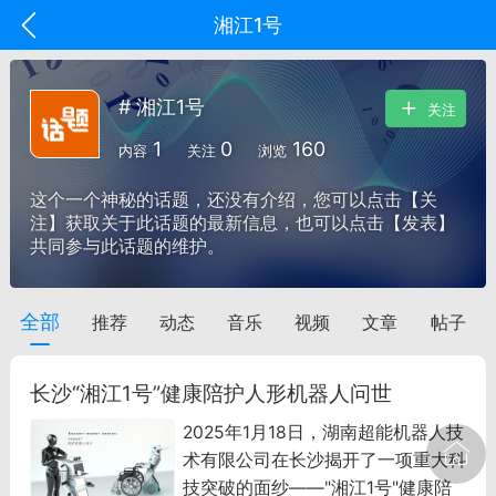
湘江1号
# 湘江1号
关注
1
0
160
内容
关注
浏览
这个一个神秘的话题，还没有介绍，您可以点击【关
注】获取关于此话题的最新信息，也可以点击【发表】
共同参与此话题的维护。
全部
推荐
动态
音乐
视频
文章
帖子
oujishouye]
文业
长沙“湘江1号”健康陪护人形机器人问世
-29 10:10
电脑端
智狐AI工作台
2025年1月18日，湖南超能机器人技
加中英翻译
术有限公司在长沙揭开了一项重大科
技突破的面纱——"湘江1号"健康陪
事想用上客户端...