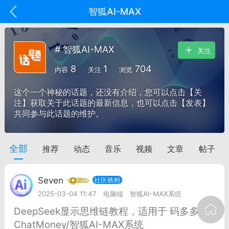
智狐AI-MAX
# 智狐AI-MAX
关注
8
1
704
内容
关注
浏览
这个一个神秘的话题，还没有介绍，您可以点击【关
注】获取关于此话题的最新信息，也可以点击【发表】
共同参与此话题的维护。
全部
推荐
动态
音乐
视频
文章
帖子
oujishouye]
文业
Seven
社区铁粉
-29 10:10
电脑端
智狐AI工作台
2025-03-04 11:47
电脑端
智狐AI-MAX系统
加中英翻译
DeepSeek显示思维链教程，适用于 码多多
ChatMoney/智狐AI-MAX系统
事想用上客户端...