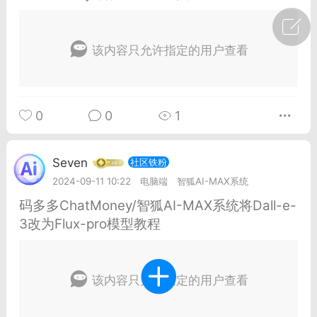
广州
#
智狐AI工作台
该内容只允许指定的用户查看
1
20
创聚合API
龙坤智创合作品牌
0
0
1
-26 00:53
电脑端
公开内容
者怎么接入Claude Opus 5 ？智创聚合
Seven
社区铁粉
开放调用
2024-09-11 10:22
电脑端
智狐AI-MAX系统
aude Opus 5 已在 Claude、Claude
码多多ChatMoney/智狐AI-MAX系统将Dall-e-
Claude API，以及 Amazon Web
3改为Flux-pro模型教程
es、Google Cloud 和 Microsoft Foundry
Claude Max 的新默认模型，并成为
该内容只允许指定的用户查看
de Pro 可选择的最强模型。
关注接入效率、调用成本和企业报销流程