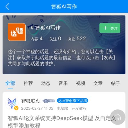
智狐AI写作
# 智狐AI写作
关注
4
0
522
内容
关注
浏览
这个一个神秘的话题，还没有介绍，您可以点击【关
注】获取关于此话题的最新信息，也可以点击【发表】
共同参与此话题的维护。
全部
推荐
动态
音乐
视频
文章
帖子
oujishouye]
文业
智狐联创
龙坤智创旗下品牌
-29 10:10
电脑端
智狐AI工作台
2025-02-27 11:05
电脑端
开发教程
加中英翻译
智狐AI论文系统支持DeepSeek模型 及自定义
模型添加教程
事想用上客户端...