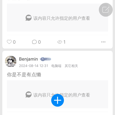
广州
#
智狐AI工作台
该内容只允许指定的用户查看
1
27
创聚合API
龙坤智创合作品牌
0
0
1
-26 00:53
电脑端
公开内容
者怎么接入Claude Opus 5 ？智创聚合
Benjamin
开放调用
2024-08-14 12:31
电脑端
其它相关
aude Opus 5 已在 Claude、Claude
你是不是有点懒
Claude API，以及 Amazon Web
es、Google Cloud 和 Microsoft Foundry
该内容只允许指定的用户查看
Claude Max 的新默认模型，并成为
de Pro 可选择的最强模型。
关注接入效率、调用成本和企业报销流程