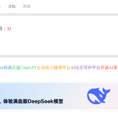
题
主站
商城
容：
32
rney绘画
正版ChatGPT
企业级AI微调平台
AI论文写作平台
开源AI