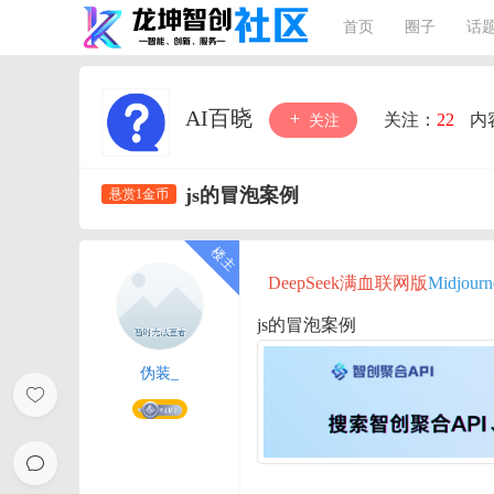
首页
圈子
话
AI百晓
关注：
22
内
关注
js的冒泡案例
悬赏1金币
DeepSeek满血联网版
Midjou
js的冒泡案例
伪装_