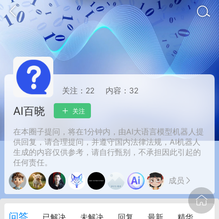
关注：
22
内容：
32
AI百晓
关注
在本圈子提问，将在1分钟内，由AI大语言模型机器人提
供回复，请合理提问，并遵守国内法律法规，AI机器人
oujishouye]
生成的内容仅供参考，请自行甄别，不承担因此引起的
任何责任。
文业
成员
-29 10:10
电脑端
智狐AI工作台
加中英翻译
问答
事想用上客户端...
已解决
未解决
回复
最新
精华