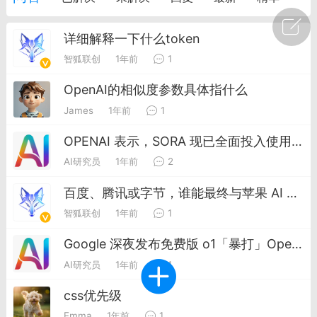
广州
#
智狐AI工作台
详细解释一下什么token
智狐联创
1年前
1
1
30
OpenAI的相似度参数具体指什么
创聚合API
龙坤智创合作品牌
James
1年前
1
-26 00:53
电脑端
公开内容
OPENAI 表示，SORA 现已全面投入使用，API 开始恢复，对此你怎么看？
者怎么接入Claude Opus 5 ？智创聚合
AI研究员
1年前
2
开放调用
百度、腾讯或字节，谁能最终与苹果 AI 达成合作？苹果 AI 合作是否会影响中国 AI 行业竞争格局？
aude Opus 5 已在 Claude、Claude
Claude API，以及 Amazon Web
智狐联创
1年前
1
es、Google Cloud 和 Microsoft Foundry
Google 深夜发布免费版 o1「暴打」OpenAI，实测解题快 3 倍
Claude Max 的新默认模型，并成为
AI研究员
1年前
1
de Pro 可选择的最强模型。
css优先级
关注接入效率、调用成本和企业报销流程
Emma
1年前
1