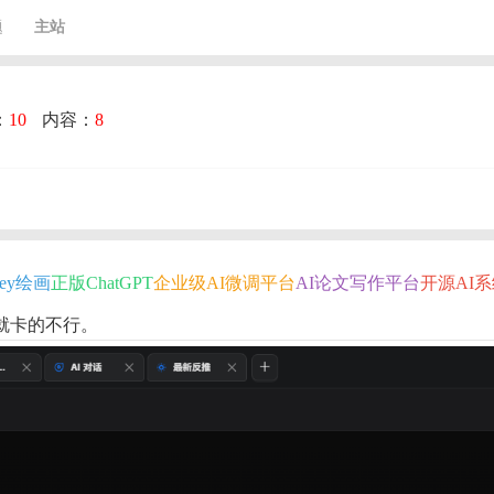
题
主站
：
10
内容：
8
rney绘画
正版ChatGPT
企业级AI微调平台
AI论文写作平台
开源AI
就卡的不行。