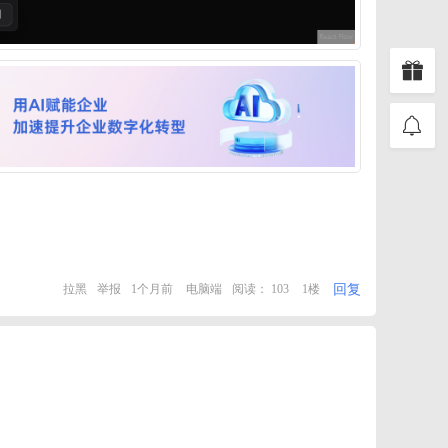
回复
拉黑
举报
1个月前
电脑端
阅读： 103
1楼