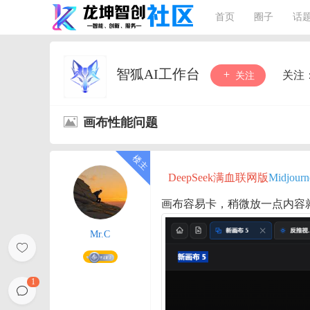
首页
圈子
话
智狐AI工作台
关注
关注
画布性能问题
DeepSeek满血联网版
Midjou
画布容易卡，稍微放一点内容
Mr.C
1