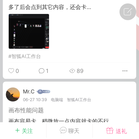
多了后会点到其它内容，还会卡...
广州
#
智狐AI工作台
1
22
创聚合API
龙坤智创合作品牌
#
智狐AI工作台
-26 00:53
电脑端
公开内容
者怎么接入Claude Opus 5 ？智创聚合
0
1
89
开放调用
aude Opus 5 已在 Claude、Claude
Mr.C
Claude API，以及 Amazon Web
06-27 10:39
电脑端
智狐AI工作台
es、Google Cloud 和 Microsoft Foundry
画布性能问题
Claude Max 的新默认模型，并成为
画布容易卡，稍微放一点内容就卡的不行。...
de Pro 可选择的最强模型。
关注
聊天
送礼
关注接入效率、调用成本和企业报销流程