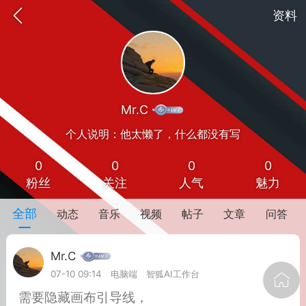
资料
Mr.C
个人说明：他太懒了，什么都没有写
0
0
0
0
粉丝
关注
人气
魅力
oujishouye]
全部
动态
音乐
视频
帖子
文章
问答
文业
Mr.C
-29 10:10
电脑端
智狐AI工作台
07-10 09:14
电脑端
智狐AI工作台
加中英翻译
需要隐藏画布引导线，
事想用上客户端...