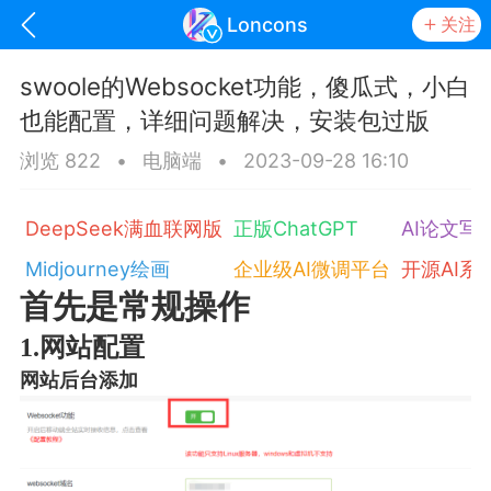
Loncons
关注
swoole的Websocket功能，傻瓜式，小白
也能配置，详细问题解决，安装包过版
浏览 822
•
电脑端
•
2023-09-28 16:10
DeepSeek满血联网版
正版ChatGPT
AI论文写
Midjourney绘画
企业级AI微调平台
开源AI系
首先是常规操作
oujishouye]
1.网站配置
网站后台添加
文业
-29 10:10
电脑端
智狐AI工作台
加中英翻译
事想用上客户端...