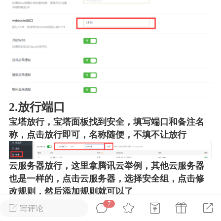
广州
#
智狐AI工作台
1
22
创聚合API
龙坤智创合作品牌
-26 00:53
电脑端
公开内容
2.放行端口
者怎么接入Claude Opus 5 ？智创聚合
宝塔放行，宝塔面板找到安全，填写端口和备注名
开放调用
称，点击放行即可，名称随便，不填不让放行
aude Opus 5 已在 Claude、Claude
Claude API，以及 Amazon Web
es、Google Cloud 和 Microsoft Foundry
云服务器放行，这里拿腾讯云举例，其他云服务器
也是一样的，点击云服务器，选择安全组，点击修
Claude Max 的新默认模型，并成为
改规则，然后添加规则就可以了
de Pro 可选择的最强模型。
7
写评论
关注接入效率、调用成本和企业报销流程