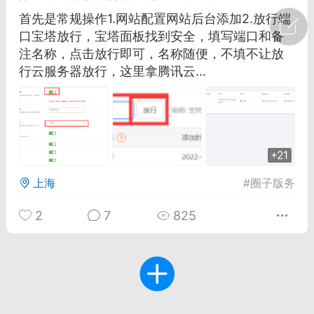
首先是常规操作1.网站配置网站后台添加2.放行端
广州
#
智狐AI工作台
口宝塔放行，宝塔面板找到安全，填写端口和备
注名称，点击放行即可，名称随便，不填不让放
1
23
行云服务器放行，这里拿腾讯云...
创聚合API
龙坤智创合作品牌
-26 00:53
电脑端
公开内容
+21
者怎么接入Claude Opus 5 ？智创聚合
开放调用
上海
#
圈子版务
aude Opus 5 已在 Claude、Claude
Claude API，以及 Amazon Web
2
7
825
es、Google Cloud 和 Microsoft Foundry
Claude Max 的新默认模型，并成为
de Pro 可选择的最强模型。
关注接入效率、调用成本和企业报销流程