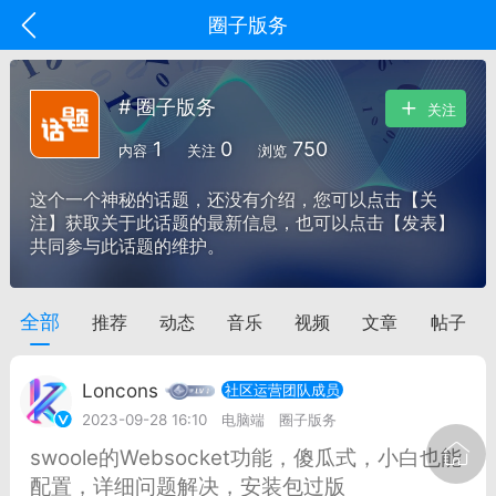
圈子版务
# 圈子版务
关注
1
0
750
内容
关注
浏览
这个一个神秘的话题，还没有介绍，您可以点击【关
注】获取关于此话题的最新信息，也可以点击【发表】
共同参与此话题的维护。
全部
推荐
动态
音乐
视频
文章
帖子
oujishouye]
文业
Loncons
社区运营团队成员
-29 10:10
电脑端
智狐AI工作台
2023-09-28 16:10
电脑端
圈子版务
加中英翻译
swoole的Websocket功能，傻瓜式，小白也能
配置，详细问题解决，安装包过版
事想用上客户端...