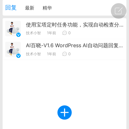
回复
最新
精华
广州
#
智狐AI工作台
使用宝塔定时任务功能，实现自动检查分类下未回复的文章并自动回复教程
1
21
技术小智
1年前
0
创聚合API
龙坤智创合作品牌
AI百晓-V1.6 WordPress AI自动问题回复插件 支持通用主题和B2主题
-26 00:53
电脑端
公开内容
技术小智
1年前
0
者怎么接入Claude Opus 5 ？智创聚合
开放调用
aude Opus 5 已在 Claude、Claude
Claude API，以及 Amazon Web
es、Google Cloud 和 Microsoft Foundry
Claude Max 的新默认模型，并成为
de Pro 可选择的最强模型。
关注接入效率、调用成本和企业报销流程