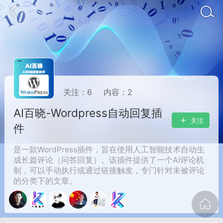
关注：
6
内容：
2
AI百晓-Wordpress自动回复插
关注
件
oujishouye]
是一款WordPress插件，旨在使用人工智能技术自动生
成长篇评论（问答回复）。该插件提供了一个AI评论机
制，可以手动执行或通过链接触发，专门针对未被评论
文业
的分类下的文章。
-29 10:10
电脑端
智狐AI工作台
加中英翻译
事想用上客户端...