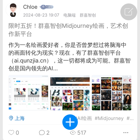
Chloe
广州
#
智狐AI工作台
2024-08-23 19:07
电脑端
群嘉智创
限时五折！群嘉智创Midjourney绘画，艺术创
1
27
作新平台
作为一名绘画爱好者，你是否曾梦想过将脑海中
创聚合API
龙坤智创合作品牌
的画面转化为现实？现在，有了群嘉智创平台
-26 00:53
电脑端
公开内容
（ai.qunzjia.cn），这一切都将成为可能。群嘉智
创是国内领先的AI...
者怎么接入Claude Opus 5 ？智创聚合
开放调用
aude Opus 5 已在 Claude、Claude
Claude API，以及 Amazon Web
es、Google Cloud 和 Microsoft Foundry
+5
Claude Max 的新默认模型，并成为
上海
#
AI绘画
#
Midjourney
#
群嘉
de Pro 可选择的最强模型。
关注接入效率、调用成本和企业报销流程
0
2
517