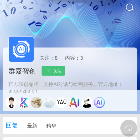
关注：
8
内容：
3
群嘉智创
关注
官方联创品牌，支持AI对话与绘画服务。官方地址：
ai.qunzjia.cn
oujishouye]
文业
-29 10:10
电脑端
智狐AI工作台
回复
最新
精华
加中英翻译
事想用上客户端...