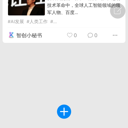
技术革命中，全球人工智能领域的领
广州
#
智狐AI工作台
军人物、百度...
#
AI发展
#
人类工作
#
吴恩达
1
22
智创小秘书
0
0
创聚合API
龙坤智创合作品牌
-26 00:53
电脑端
公开内容
者怎么接入Claude Opus 5 ？智创聚合
开放调用
aude Opus 5 已在 Claude、Claude
Claude API，以及 Amazon Web
es、Google Cloud 和 Microsoft Foundry
Claude Max 的新默认模型，并成为
de Pro 可选择的最强模型。
关注接入效率、调用成本和企业报销流程