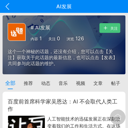
AI发展
# AI发展
关注
1
0
126
内容
关注
浏览
这个一个神秘的话题，还没有介绍，您可以点击【关
注】获取关于此话题的最新信息，也可以点击【发表】
共同参与此话题的维护。
全部
推荐
动态
音乐
视频
文章
帖子
oujishouye]
文业
百度前首席科学家吴恩达：AI 不会取代人类工
-29 10:10
电脑端
智狐AI工作台
作
加中英翻译
人工智能技术的迅猛发展正在深刻改
变着我们的工作和生活方式。在这场
事想用上客户端...