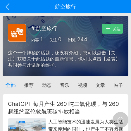
航空旅行
# 航空旅行
关注
1
0
244
内容
关注
浏览
这个一个神秘的话题，还没有介绍，您可以点击【关
注】获取关于此话题的最新信息，也可以点击【发表】
共同参与此话题的维护。
全部
推荐
动态
音乐
视频
文章
帖子
oujishouye]
文业
ChatGPT 每月产生 260 吨二氧化碳，与 260
-29 10:10
电脑端
智狐AI工作台
趟纽约至伦敦航班碳排放相当
加中英翻译
人工智能技术的迅速发展为人类生活
带来便利的同时，也产生了不容忽视
事想用上客户端...