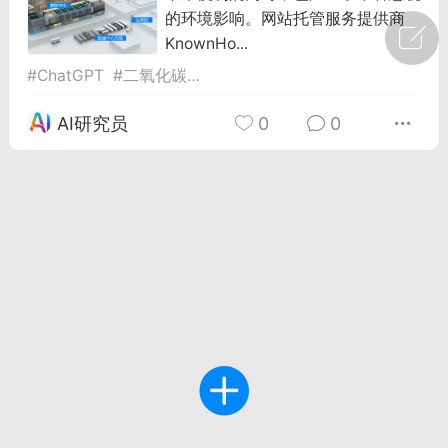
的环境影响。网站托管服务提供商
广州
#
智狐AI工作台
KnownHo...
#
ChatGPT
#
二氧化碳排放
#
航空旅行
1
27
AI研究员
0
0
创聚合API
龙坤智创合作品牌
-26 00:53
电脑端
公开内容
者怎么接入Claude Opus 5 ？智创聚合
开放调用
aude Opus 5 已在 Claude、Claude
Claude API，以及 Amazon Web
es、Google Cloud 和 Microsoft Foundry
Claude Max 的新默认模型，并成为
de Pro 可选择的最强模型。
关注接入效率、调用成本和企业报销流程