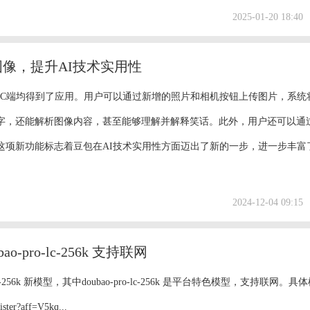
达上实现了重大飞跃，还在方言表现和多语言对话中展现了较高的灵活性
2025-01-20 18:40
指令让豆包用老北京话流利地报告菜名，不仅体...
像，提升AI技术实用性
PC端均得到了应用。用户可以通过新增的照片和相机按钮上传图片，系统
字，还能解析图像内容，甚至能够理解并解释笑话。此外，用户还可以通
这项新功能标志着豆包在AI技术实用性方面迈出了新的一步，进一步丰富
2024-12-04 09:15
pro-lc-256k 支持联网
ro-lc-256k 新模型，其中doubao-pro-lc-256k 是平台特色模型，支持联网。
r?aff=V5kq...