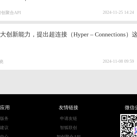
2024-11-25 14:24
智创聚合API
2024-11-08 09:59
百晓
应用
友情链接
微信
版务
申请友链
建议
智狐联创
中心
智创聚合API