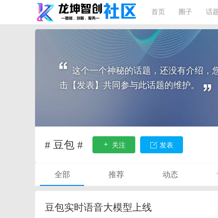
首页
圈子
话
这个一个神秘的话题，还没有介绍，
击【发表】共同参与此话题的维护。
# 豆包 #
关注
发表
全部
推荐
动态
豆包实时语音大模型上线