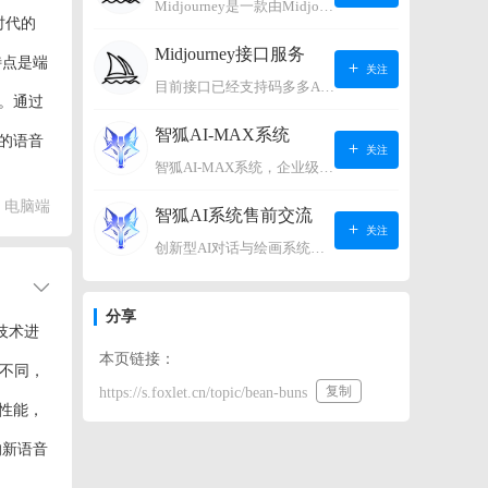
Midjourney是一款由Midjourney有限公司开发的数字艺术工具软件，具有生成虚拟世界的强大能力，可根据用户输入的文字或语音在虚拟世界中生成对应场景，使用户能够探索和创造自己的数字艺术作品。
时代的
Midjourney接口服务
特点是端
关注
目前接口已经支持码多多AI系统、小狐狸AI系统，如需其它接口请联系微信客服：lonconst
。通过
智狐AI-MAX系统
的语音
关注
智狐AI-MAX系统，企业级AI知识库，可以进行AI对话、AI应用，拥有强大的第三方对接能力。适用企业智能客服、企业智能文档、专家顾问助理等多种企业级商业场景，具有较大的商业使用价值。 如需购买请联系客服微信：lonconst
节，包括
电脑端
智狐AI系统售前交流
关注
创新型AI对话与绘画系统（非官方） 如需购买请联系微信客服：lonconst
分享
技术进
本页链接：
式不同，
复制
https://s.foxlet.cn/topic/bean-buns
性能，
的新语音