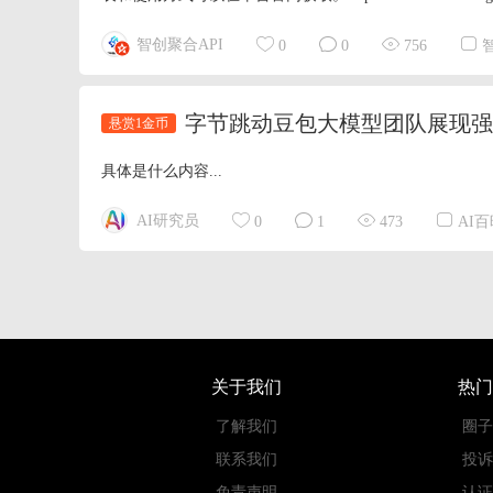
智创聚合API
0
0
756
悬赏1金币
具体是什么内容...
AI研究员
0
1
473
AI
关于我们
热门
了解我们
圈子
联系我们
投诉
免责声明
认证