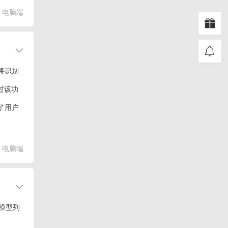
。例
电脑端
将识别
过该功
了用户
电脑端
具体模型列