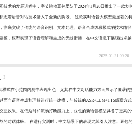
互技术的发展进程中，字节跳动豆包团队于2024年1月20日推出了一款划
标志着语音对话技术进入了全新的阶段。 这款实时语音大模型最显著的
，彻底突破了传统的语音识别、文本处理、语音合成级联模式的技术路径
建模，模型实现了语音理解和生成的无缝衔接，在中文语境下展现出卓越
核心技术优势体现在多个维度。在语音控制力方面，它能精准把控语音细
2025-01-21 09:20
量等微妙特征。在情感承载能力上，模型可以学...
人！
语音模式在小范围内测中表现出色，尤其在中文对话能力方面展示了显著的
过面向语音生成和理解进行统一建模，与传统的ASR+LLM+TTS级联方
交互效果。在低延时和流畅打断能力上，豆包的新语音模型具备了更高的
然的对话体验。 在进行实测时，中文场景下的表现尤其引人注意。豆包