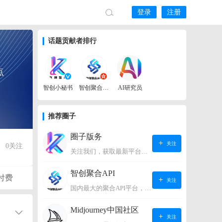
登录
注册
话题贡献者排行
点
智创小秘书
智创聚合API
AI研究员
推荐圈子
圈子版务
关注
0
关注
关注我们，获取最新平台动态。
智创聚合API
付费
关注
国内最大的聚合API平台，支持OpenAI、阿里、智谱、360、讯飞、百度等国内外大语言模型。https://s.lconai.com/
Midjourney中国社区
关注