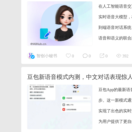
在人工智能语音交
实时语音大模型，
到端语音对话系统
语音和语义的联合
表现力。 模型的
智创小秘书
0
0
0
392
语气词、停顿、音
豆包新语音模式内测，中文对话表现惊
豆包App的最新
步。这一新模式通
实现了出色的实时
为用户提供了更自