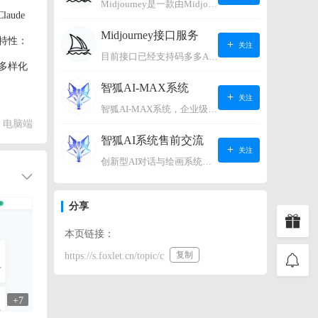
Midjourney是一款由Midjourney有限公司开发的数字艺术工具软件，具有生成虚拟世界的强大能力，可根据用户输入的文字或语音在虚拟世界中生成对应场景，使用户能够探索和创造自己的数字艺术作品。
aude
Midjourney接口服务
越特性：
关注
目前接口已经支持码多多AI系统、小狐狸AI系统，如需其它接口请联系微信客服：lonconst
多样化
智狐AI-MAX系统
关注
智狐AI-MAX系统，企业级AI知识库，可以进行AI对话、AI应用，拥有强大的第三方对接能力。适用企业智能客服、企业智能文档、专家顾问助理等多种企业级商业场景，具有较大的商业使用价值。 如需购买请联系客服微信：lonconst
电脑端
智狐AI系统售前交流
关注
创新型AI对话与绘画系统（非官方） 如需购买请联系微信客服：lonconst
分享
本页链接：
复制
https://s.foxlet.cn/topic/c
+7