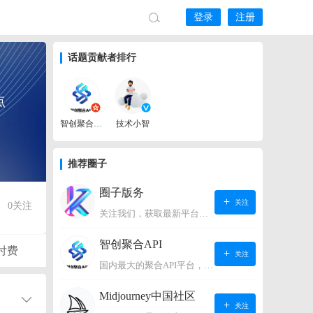
登录
注册
话题贡献者排行
点
智创聚合API
技术小智
推荐圈子
圈子版务
关注
0
关注
关注我们，获取最新平台动态。
智创聚合API
付费
关注
国内最大的聚合API平台，支持OpenAI、阿里、智谱、360、讯飞、百度等国内外大语言模型。https://s.lconai.com/
Midjourney中国社区
关注