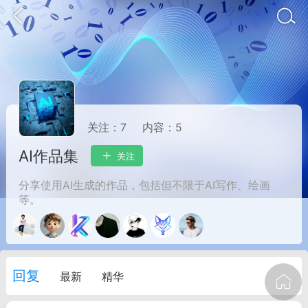
关注：
7
内容：
5
AI作品集
关注
分享使用AI生成的作品，包括但不限于AI写作、绘画
等。
oujishouye]
文业
-29 10:10
电脑端
智狐AI工作台
回复
最新
精华
加中英翻译
事想用上客户端...