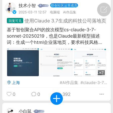
技术小智
联创社区运营成员
广州
#
智狐AI工作台
2025-03-11 12:57
电脑端
AI作品集
使用Claude 3.7生成的科技公司落地页
1
22
基于智创聚合API的按次模型cs-claude-3-7-
sonnet-20250219，也是Claude最新模型描述
创聚合API
龙坤智创合作品牌
词：生成一个html企业落地页，要求科技风格...
-26 00:53
电脑端
公开内容
者怎么接入Claude Opus 5 ？智创聚合
开放调用
aude Opus 5 已在 Claude、Claude
+7
Claude API，以及 Amazon Web
es、Google Cloud 和 Microsoft Foundry
上海
#
AI作品集
#
claude-3-7-sonnet-20250219
0
0
392
Claude Max 的新默认模型，并成为
de Pro 可选择的最强模型。
关注接入效率、调用成本和企业报销流程
小白鼠