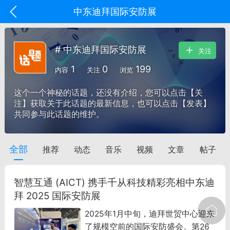
中东迪拜国际安防展
# 中东迪拜国际安防展
关注
1
0
199
内容
关注
浏览
这个一个神秘的话题，还没有介绍，您可以点击【关
注】获取关于此话题的最新信息，也可以点击【发表】
共同参与此话题的维护。
全部
推荐
动态
音乐
视频
文章
帖子
oujishouye]
文业
智慧互通 (AICT) 携手千从科技精彩亮相中东迪
-29 10:10
电脑端
智狐AI工作台
拜 2025 国际安防展
加中英翻译
2025年1月中旬，迪拜世贸中心迎来
了规模空前的国际安防盛会。第26
事想用上客户端...