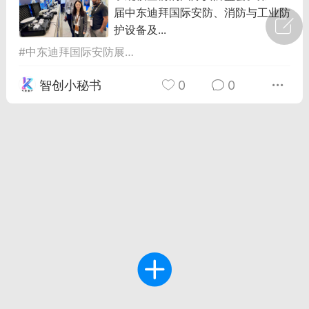
届中东迪拜国际安防、消防与工业防
广州
#
智狐AI工作台
护设备及...
#
中东迪拜国际安防展
#
千从科技
#
智慧互通
1
21
智创小秘书
0
0
创聚合API
龙坤智创合作品牌
-26 00:53
电脑端
公开内容
者怎么接入Claude Opus 5 ？智创聚合
开放调用
aude Opus 5 已在 Claude、Claude
Claude API，以及 Amazon Web
es、Google Cloud 和 Microsoft Foundry
Claude Max 的新默认模型，并成为
de Pro 可选择的最强模型。
关注接入效率、调用成本和企业报销流程