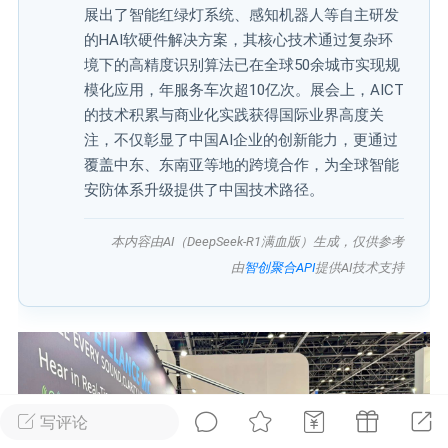
展出了智能红绿灯系统、感知机器人等自主研发
的HAI软硬件解决方案，其核心技术通过复杂环
广州
#
智狐AI工作台
境下的高精度识别算法已在全球50余城市实现规
1
21
模化应用，年服务车次超10亿次。展会上，AICT
的技术积累与商业化实践获得国际业界高度关
注，不仅彰显了中国AI企业的创新能力，更通过
创聚合API
龙坤智创合作品牌
覆盖中东、东南亚等地的跨境合作，为全球智能
-26 00:53
电脑端
公开内容
安防体系升级提供了中国技术路径。
者怎么接入Claude Opus 5 ？智创聚合
本内容由AI（DeepSeek-R1满血版）生成，仅供参考
开放调用
由
智创聚合API
提供AI技术支持
aude Opus 5 已在 Claude、Claude
Claude API，以及 Amazon Web
es、Google Cloud 和 Microsoft Foundry
Claude Max 的新默认模型，并成为
de Pro 可选择的最强模型。
写评论
关注接入效率、调用成本和企业报销流程