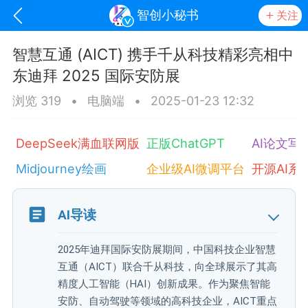
智创小秘书
关注
智慧互通 (AICT) 携手千从科技精彩亮相中
东迪拜 2025 国际安防展
浏览 319
•
电脑端
•
2025-01-23 12:32
DeepSeek满血联网版
正版ChatGPT
AI论文写
Midjourney绘画
企业级AI微调平台
开源AI系
oujishouye]
AI导读
文业
2025年迪拜国际安防展期间，中国科技企业智慧
-29 10:10
电脑端
智狐AI工作台
互通（AICT）联合千从科技，向全球展示了其高
加中英翻译
精度人工智能（HAI）创新成果。作为聚焦智能
安防、自动驾驶等领域的高科技企业，AICT重点
事想用上客户端...