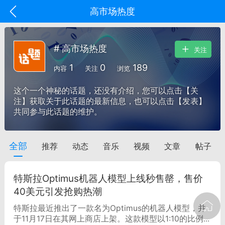
高市场热度
# 高市场热度
关注
1
0
189
内容
关注
浏览
这个一个神秘的话题，还没有介绍，您可以点击【关
注】获取关于此话题的最新信息，也可以点击【发表】
共同参与此话题的维护。
全部
推荐
动态
音乐
视频
文章
帖子
oujishouye]
文业
特斯拉Optimus机器人模型上线秒售罄，售价
-29 10:10
电脑端
智狐AI工作台
40美元引发抢购热潮
加中英翻译
特斯拉最近推出了一款名为Optimus的机器人模型，并
于11月17日在其网上商店上架。这款模型以1:10的比例...
事想用上客户端...