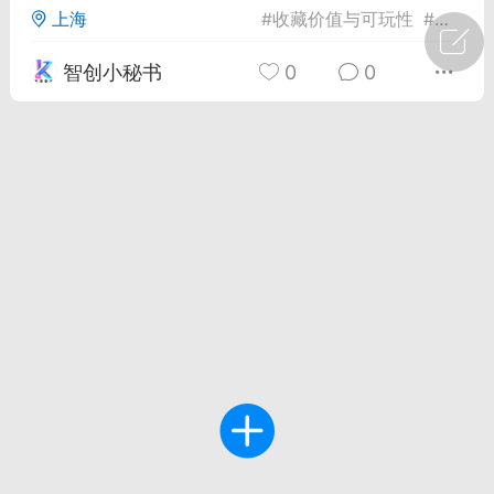
上海
#
收藏价值与可玩性
#
特斯拉O
广州
#
智狐AI工作台
智创小秘书
0
0
1
22
创聚合API
龙坤智创合作品牌
-26 00:53
电脑端
公开内容
者怎么接入Claude Opus 5 ？智创聚合
开放调用
aude Opus 5 已在 Claude、Claude
Claude API，以及 Amazon Web
es、Google Cloud 和 Microsoft Foundry
Claude Max 的新默认模型，并成为
de Pro 可选择的最强模型。
关注接入效率、调用成本和企业报销流程