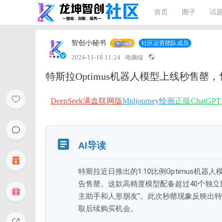
首页
圈子
话
智创小秘书
社区运营团队成员
2024-11-18 11:24
电脑端
特斯拉Optimus机器人模型上线秒售罄
DeepSeek满血联网版
Midjourney绘画
正版ChatGPT
AI导读
特斯拉近日推出的1:10比例Optimus机
告售罄。这款高精度模型配备超过40个独立
主助手和人形朋友"。此次秒罄现象反映出特
取后续购买机会。