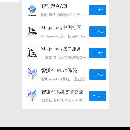
智创聚合API
关注
国内最大的聚合API平台，支持OpenAI、阿里、智谱、360、讯飞、百度等国内外大语言模型。https://s.lconai.com/
Midjourney中国社区
关注
Midjourney是一款由Midjourney有限公司开发的数字艺术工具软件，具有生成虚拟世界的强大能力，可根据用户输入的文字或语音在虚拟世界中生成对应场景，使用户能够探索和创造自己的数字艺术作品。
Midjourney接口服务
关注
目前接口已经支持码多多AI系统、小狐狸AI系统，如需其它接口请联系微信客服：lonconst
智狐AI-MAX系统
关注
智狐AI-MAX系统，企业级AI知识库，可以进行AI对话、AI应用，拥有强大的第三方对接能力。适用企业智能客服、企业智能文档、专家顾问助理等多种企业级商业场景，具有较大的商业使用价值。 如需购买请联系客服微信：lonconst
智狐AI系统售前交流
关注
创新型AI对话与绘画系统（非官方） 如需购买请联系微信客服：lonconst