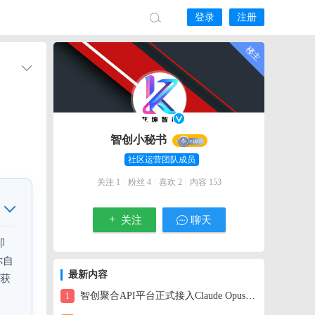
登录
注册
智创小秘书
社区运营团队成员
|
|
|
关注 1
粉丝 4
喜欢 2
内容 153
关注
聊天
即
你自
最新内容
知获
智创聚合API平台正式接入Claude Opus 4.6：一美元解锁百万级上下文的智能体
1