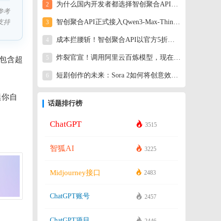
为什么国内开发者都选择智创聚合API？一个答案就够了
2
参考
支持
智创聚合API正式接入Qwen3-Max-Thinking
3
成本拦腰斩！智创聚合API以官方5折价格上线Kimi K2.5模型
4
炸裂官宣！调用阿里云百炼模型，现在只需官方半价！
5
，包含超
短剧创作的未来：Sora 2如何将创意效率提升100倍？
6
迷你自
话题排行榜
ChatGPT
3515
智狐AI
3225
Midjourney接口
2483
ChatGPT账号
2457
ChatGPT项目