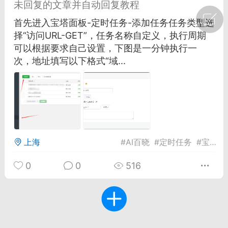
未回复的文章并自动回复教程
广州
#
智狐AI工作台
首先进入宝塔面板-定时任务-添加任务任务类型选
择“访问URL-GET”，任务名称自定义，执行周期
1
23
可以根据要求自己设置，下图是一分钟执行一
次，地址填写以下格式“域...
创聚合API
龙坤智创合作品牌
-26 00:53
电脑端
公开内容
者怎么接入Claude Opus 5 ？智创聚合
开放调用
aude Opus 5 已在 Claude、Claude
上海
#
AI百晓
#
定时任务
#
宝塔面板
Claude API，以及 Amazon Web
es、Google Cloud 和 Microsoft Foundry
0
0
516
Claude Max 的新默认模型，并成为
de Pro 可选择的最强模型。
关注接入效率、调用成本和企业报销流程