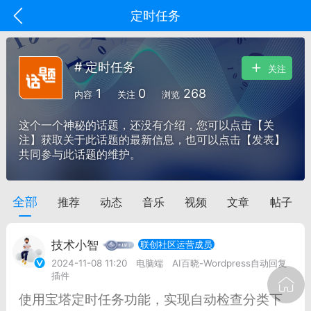
定时任务
# 定时任务
关注
1
0
268
内容
关注
浏览
这个一个神秘的话题，还没有介绍，您可以点击【关
注】获取关于此话题的最新信息，也可以点击【发表】
共同参与此话题的维护。
全部
推荐
动态
音乐
视频
文章
帖子
oujishouye]
文业
技术小智
联创社区运营成员
-29 10:10
电脑端
智狐AI工作台
2024-11-08 11:20
电脑端
AI百晓-Wordpress自动回复
插件
加中英翻译
使用宝塔定时任务功能，实现自动检查分类下
事想用上客户端...