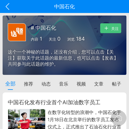
中国石化
# 中国石化
关注
1
0
184
内容
关注
浏览
这个一个神秘的话题，还没有介绍，您可以点击【关
注】获取关于此话题的最新信息，也可以点击【发表】
共同参与此话题的维护。
全部
推荐
动态
音乐
视频
文章
帖子
oujishouye]
文业
中国石化发布行业首个AI加油数字员工
-29 10:10
电脑端
智狐AI工作台
在数字化转型的浪潮中，中国石化于
加中英翻译
1月18日在北京举行的数字员工发布
仪式上，正式推出了石油石化行业首
事想用上客户端...