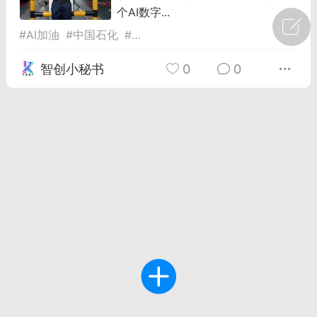
个AI数字...
广州
#
智狐AI工作台
#
AI加油
#
中国石化
#
数字员工
1
27
智创小秘书
0
0
创聚合API
龙坤智创合作品牌
-26 00:53
电脑端
公开内容
者怎么接入Claude Opus 5 ？智创聚合
开放调用
aude Opus 5 已在 Claude、Claude
Claude API，以及 Amazon Web
es、Google Cloud 和 Microsoft Foundry
Claude Max 的新默认模型，并成为
de Pro 可选择的最强模型。
关注接入效率、调用成本和企业报销流程