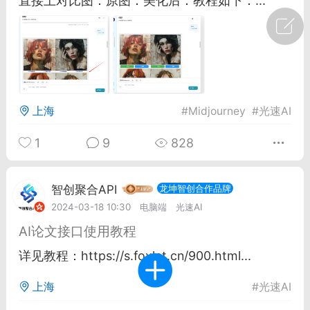
直接上对比图：原图：美化后：教程如下：...
广州
#
智狐AI工作台
1
21
创聚合API
龙坤智创合作品牌
上海
#
Midjourney
#
光速AI
-26 00:53
电脑端
公开内容
1
9
828
者怎么接入Claude Opus 5 ？智创聚合
开放调用
智创聚合API
aude Opus 5 已在 Claude、Claude
龙坤智创合作品牌
Claude API，以及 Amazon Web
2024-03-18 10:30
电脑端
光速AI
es、Google Cloud 和 Microsoft Foundry
AI论文接口使用教程
详见教程：https://s.foxlet.cn/900.html...
Claude Max 的新默认模型，并成为
de Pro 可选择的最强模型。
上海
#
光速AI
关注接入效率、调用成本和企业报销流程