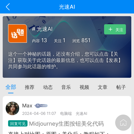
光速AI
# 光速AI
关注
13
1
851
内容
关注
浏览
这个一个神秘的话题，还没有介绍，您可以点击【关
注】获取关于此话题的最新信息，也可以点击【发表】
共同参与此话题的维护。
全部
推荐
动态
音乐
视频
文章
帖子
oujishouye]
文业
Max
-29 10:10
电脑端
智狐AI工作台
2024-04-06 11:07
电脑端
光速AI
加中英翻译
Midjourney生图按钮美化代码
事想用上客户端...