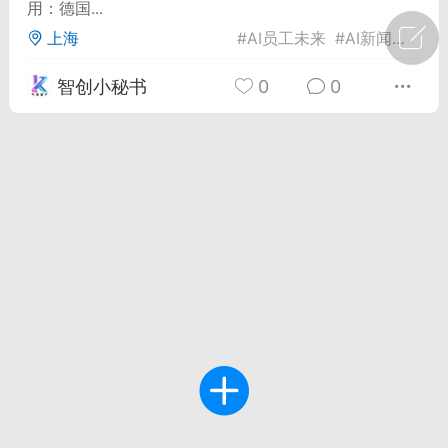
用：德国...
上海
#
AI员工未来
#
AI新闻传媒
#
广州
#
智狐AI工作台
智创小秘书
0
0
1
22
创聚合API
龙坤智创合作品牌
-26 00:53
电脑端
公开内容
者怎么接入Claude Opus 5 ？智创聚合
开放调用
aude Opus 5 已在 Claude、Claude
Claude API，以及 Amazon Web
es、Google Cloud 和 Microsoft Foundry
Claude Max 的新默认模型，并成为
de Pro 可选择的最强模型。
关注接入效率、调用成本和企业报销流程