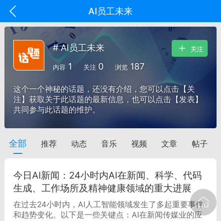
AI员工未来
# AI员工未来
关注
1
0
187
内容
关注
浏览
这个一个神秘的话题，还没有介绍，您可以点击【关
注】获取关于此话题的最新信息，也可以点击【发表】
共同参与此话题的维护。
全部
推荐
动态
音乐
视频
文章
帖子
oujishouye]
文业
今日AI新闻：24小时内AI在新闻、科学、代码
-29 10:10
电脑端
智狐AI工作台
生成、工作场所及精神健康领域的重大进展
加中英翻译
在过去24小时内，AI人工智能领域发生了多起重要事件
和趋势变化。以下是一些关键点：AI在新闻传媒业的应
事想用上客户端...