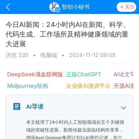
智创小秘书
关注
今日AI新闻：24小时内AI在新闻、科学、
代码生成、工作场所及精神健康领域的重
大进展
浏览 335
•
电脑端
•
2024-11-12 09:09
DeepSeek满血联网版
正版ChatGPT
AI论文写
Midjourney绘画
企业级AI微调平台
开源AI系
oujishouye]
AI导读
文业
-29 10:10
电脑端
智狐AI工作台
本文梳理了24小时内人工智能领域在五个关键领
加中英翻译
域的突破性进展。新闻传媒业面临结构性变革，
事想用上客户端...
德国Axel Springer集团计划以AI替代记者，首个