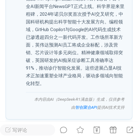
全AI新闻平台NewsGPT正式上线。科学界迎来里
广州
#
智狐AI工作台
程碑，2024年诺贝尔奖首次授予AI交叉研究，中
国科研机构提出科学智能十大发展方向。编程领
1
21
域，GitHub Copilot与Google的AI代码生成技术
已渗透超四分之一新代码开发。工作场所革新方
面，英伟达预测AI员工将成企业标配，涉及营
创聚合API
龙坤智创合作品牌
销、芯片设计等多元岗位。精神健康领域取得突
-26 00:53
电脑端
公开内容
破，英国研发的AI痴呆症诊断工具准确率达
91%，推动诊疗智能化发展。这些进展凸显AI技
者怎么接入Claude Opus 5 ？智创聚合
术正加速重塑全球产业格局，驱动多领域向智能
开放调用
化转型。
aude Opus 5 已在 Claude、Claude
Claude API，以及 Amazon Web
es、Google Cloud 和 Microsoft Foundry
本内容由AI（DeepSeek-R1满血版）生成，仅供参考
由
智创聚合API
提供AI技术支持
Claude Max 的新默认模型，并成为
de Pro 可选择的最强模型。
写评论
关注接入效率、调用成本和企业报销流程
在过去24小时内，AI人工智能领域发生了多起重要