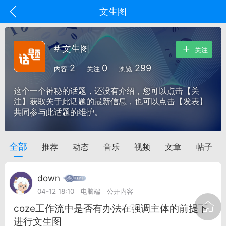
文生图
# 文生图
关注
2
0
299
内容
关注
浏览
这个一个神秘的话题，还没有介绍，您可以点击【关
注】获取关于此话题的最新信息，也可以点击【发表】
共同参与此话题的维护。
全部
推荐
动态
音乐
视频
文章
帖子
oujishouye]
文业
down
-29 10:10
电脑端
智狐AI工作台
04-12 18:10
电脑端
公开内容
加中英翻译
coze工作流中是否有办法在强调主体的前提下
进行文生图
事想用上客户端...