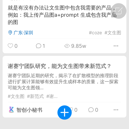
就是有没有办法让文生图中包含我需要的产品，
广州
#
智狐AI工作台
例如：我上传产品图a+prompt 生成包含我产品
的图
1
30
广东·深圳
#
coze
#
文生图
创聚合API
龙坤智创合作品牌
0
1
9.85w
-26 00:53
电脑端
公开内容
者怎么接入Claude Opus 5 ？智创聚合
谢赛宁团队研究，能为文生图带来新范式？
开放调用
谢赛宁团队近期的研究，揭示了在扩散模型的推理阶段
aude Opus 5 已在 Claude、Claude
进行扩展计算能够有效提升生成样本的质量，这一探索
Claude API，以及 Amazon Web
可能为文生图领...
es、Google Cloud 和 Microsoft Foundry
#
文生图
#
新范式
#
谢赛宁团队
Claude Max 的新默认模型，并成为
智创小秘书
0
0
de Pro 可选择的最强模型。
关注接入效率、调用成本和企业报销流程