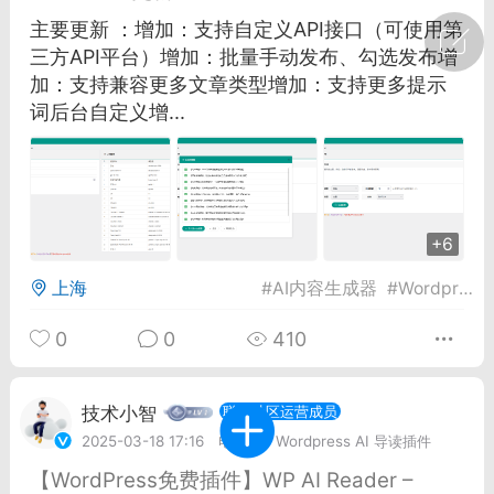
主要更新 ：增加：支持自定义API接口（可使用第
广州
#
智狐AI工作台
三方API平台）增加：批量手动发布、勾选发布增
加：支持兼容更多文章类型增加：支持更多提示
1
22
词后台自定义增...
创聚合API
龙坤智创合作品牌
-26 00:53
电脑端
公开内容
+6
者怎么接入Claude Opus 5 ？智创聚合
开放调用
上海
#
AI内容生成器
#
Wordpress
aude Opus 5 已在 Claude、Claude
Claude API，以及 Amazon Web
0
0
410
es、Google Cloud 和 Microsoft Foundry
Claude Max 的新默认模型，并成为
技术小智
联创社区运营成员
de Pro 可选择的最强模型。
2025-03-18 17:16
电脑端
Wordpress AI 导读插件
关注接入效率、调用成本和企业报销流程
【WordPress免费插件】WP AI Reader –