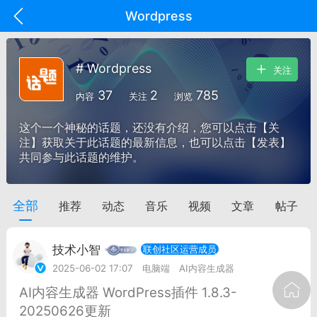
Wordpress
# Wordpress
关注
37
2
785
内容
关注
浏览
这个一个神秘的话题，还没有介绍，您可以点击【关
注】获取关于此话题的最新信息，也可以点击【发表】
共同参与此话题的维护。
全部
推荐
动态
音乐
视频
文章
帖子
oujishouye]
文业
技术小智
联创社区运营成员
-29 10:10
电脑端
智狐AI工作台
2025-06-02 17:07
电脑端
AI内容生成器
加中英翻译
AI内容生成器 WordPress插件 1.8.3-
20250626更新
事想用上客户端...