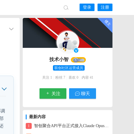
登录
注册
技术小智
联创社区运营成员
|
|
|
关注 1
粉丝 7
喜欢 0
内容 41
关注
聊天
部调
最新内容
部
还
智创聚合API平台正式接入Claude Opus 4.6：一美元解锁百万级上下文的智能体
1