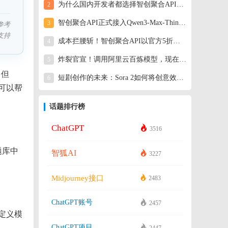
为什么国内开发者都选择智创聚合API？一个答案就够了
2
智创聚合API正式接入Qwen3-Max-Thinking
3
参考
支持
成本拦腰斩！智创聚合API以官方5折价格上线Kimi K2.5模型
4
炸裂官宣！调用阿里云百炼模型，现在只需官方半价！
5
。但
短剧创作的未来：Sora 2如何将创意效率提升100倍？
6
可以帮
话题排行榜
ChatGPT
3516
题库中
智狐AI
3227
Midjourney接口
2483
ChatGPT账号
2457
自定义模
ChatGPT项目