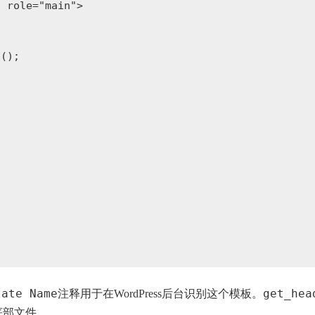
 role="main">

();

late Name
get_hea
注释用于在WordPress后台识别这个模板。
底部文件。