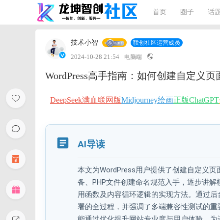
首页
圈子
话
技术小智
联创社区运营成员
2024-10-28 21:54
电脑端
WordPress高手指南：如何创建自定义
DeepSeek满血联网版
Midjourney绘画
正版ChatGPT
AI导读
本文为WordPress用户提供了创建自
备、PHP文件创建命名规范入手，逐步讲解模板
用函数及内容循环逻辑的实现方法。通过后
署的全过程，并强调了多端兼容性测试的重
能通过优化提升网站专业度与用户体验，为