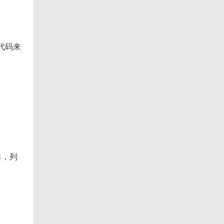
代码来
单，列