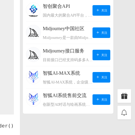
智创聚合API
关注
国内最大的聚合API平台，支持OpenAI、阿里、智谱、360、讯飞、百度等国内外大语言模型。https://s.lconai.com/
Midjourney中国社区
关注
Midjourney是一款由Midjourney有限公司开发的数字艺术工具软件，具有生成虚拟世界的强大能力，可根据用户输入的文字或语音在虚拟世界中生成对应场景，使用户能够探索和创造自己的数字艺术作品。
Midjourney接口服务
关注
目前接口已经支持码多多AI系统、小狐狸AI系统，如需其它接口请联系微信客服：lonconst
智狐AI-MAX系统
关注
智狐AI-MAX系统，企业级AI知识库，可以进行AI对话、AI应用，拥有强大的第三方对接能力。适用企业智能客服、企业智能文档、专家顾问助理等多种企业级商业场景，具有较大的商业使用价值。 如需购买请联系客服微信：lonconst
智狐AI系统售前交流
关注
创新型AI对话与绘画系统（非官方） 如需购买请联系微信客服：lonconst
der()