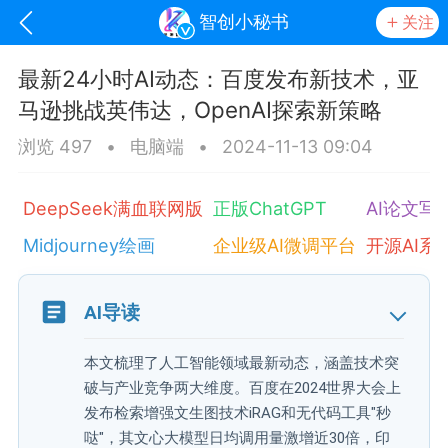
智创小秘书
关注
最新24小时AI动态：百度发布新技术，亚
马逊挑战英伟达，OpenAI探索新策略
浏览 497
•
电脑端
•
2024-11-13 09:04
DeepSeek满血联网版
正版ChatGPT
AI论文写
Midjourney绘画
企业级AI微调平台
开源AI系
oujishouye]
AI导读
文业
本文梳理了人工智能领域最新动态，涵盖技术突
-29 10:10
电脑端
智狐AI工作台
破与产业竞争两大维度。百度在2024世界大会上
加中英翻译
发布检索增强文生图技术iRAG和无代码工具"秒
哒"，其文心大模型日均调用量激增近30倍，印
事想用上客户端...