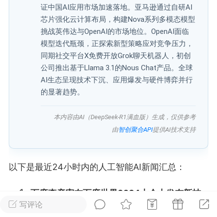
证中国AI应用市场加速落地。亚马逊通过自研AI
芯片强化云计算布局，构建Nova系列多模态模型
广州
#
智狐AI工作台
挑战英伟达与OpenAI的市场地位。OpenAI面临
1
22
模型迭代瓶颈，正探索新型策略应对竞争压力，
同期社交平台X免费开放Grok聊天机器人，初创
公司推出基于Llama 3.1的Nous Chat产品。全球
创聚合API
龙坤智创合作品牌
AI生态呈现技术下沉、应用爆发与硬件博弈并行
-26 00:53
电脑端
公开内容
的显著趋势。
者怎么接入Claude Opus 5 ？智创聚合
本内容由AI（DeepSeek-R1满血版）生成，仅供参考
开放调用
由
智创聚合API
提供AI技术支持
aude Opus 5 已在 Claude、Claude
Claude API，以及 Amazon Web
es、Google Cloud 和 Microsoft Foundry
以下是最近24小时内的人工智能AI新闻汇总：
Claude Max 的新默认模型，并成为
百度李彦宏在百度世界2024大会上发布新技
de Pro 可选择的最强模型。
写评论
关注接入效率、调用成本和企业报销流程
术
：