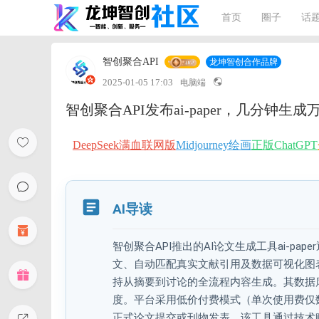
首页
圈子
话
智创聚合API
龙坤智创合作品牌
2025-01-05 17:03
电脑端
智创聚合API发布ai-paper，几分钟生
DeepSeek满血联网版
Midjourney绘画
正版ChatGPT
AI导读
智创聚合API推出的AI论文生成工具ai-p
文、自动匹配真实文献引用及数据可视化图
持从摘要到讨论的全流程内容生成。其数据
度。平台采用低价付费模式（单次使用费仅
正式论文提交或刊物发表。该工具通过技术