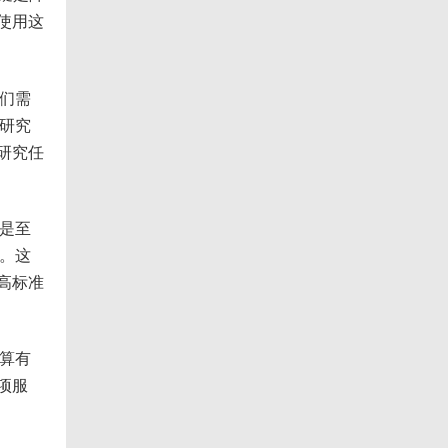
使用这
者们需
为研究
研究任
成是至
格。这
高标准
预算有
项服