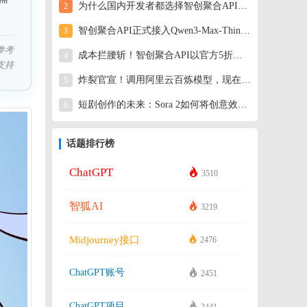
为什么国内开发者都选择智创聚合API？一个答案就够了
2
智创聚合API正式接入Qwen3-Max-Thinking
3
参考
成本拦腰斩！智创聚合API以官方5折价格上线Kimi K2.5模型
4
支持
炸裂官宣！调用阿里云百炼模型，现在只需官方半价！
5
短剧创作的未来：Sora 2如何将创意效率提升100倍？
6
话题排行榜
ChatGPT
3510
智狐AI
3219
Midjourney接口
2476
ChatGPT账号
2451
ChatGPT项目