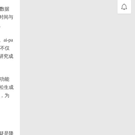
的数据
时间与
。
-pa
格不仅
研究成
且功能
松生成
一，为
疑是降