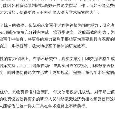
可能因各种资源限制难以高效开展论文撰写工作，而如今能免费
大大增加，使得更多人有机会踏入深入学术探索的大门。
现出了惊人的效率。传统的论文写作过程往往极为耗时耗力，研究
aper却能在短短几分钟内生成一篇万字论文。这般高效的能力，
础写作中抽身，将更多的精力聚焦于那些更为重要且具有深度的
的进一步挖掘等，极大地提高了整体的研究效率。
严谨性的有力保障上。在学术研究中，真实文献引用和数据表格生
支持，ai-paper能够自动生成真实可靠的文献引用和数据表
度，同时也使得论文在形式上更加规范、完整，符合学术研究的
极具优势。其收费标准相当亲民，每次使用仅需几块钱。对于那些
的收费设置使得更多的研究人员能够毫无经济负担地频繁使用这
人能够借助这一得力工具在学术道路上不断前行。