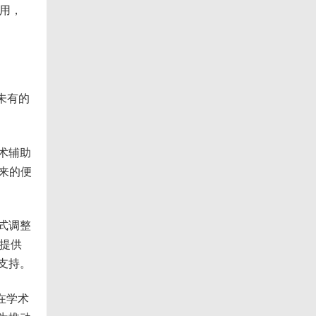
作用，
未有的
术辅助
来的便
式调整
员提供
支持。
在学术