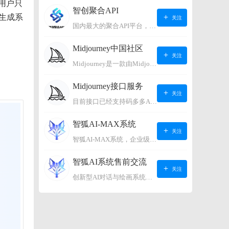
用户只
智创聚合API
生成系
关注
国内最大的聚合API平台，支持OpenAI、阿里、智谱、360、讯飞、百度等国内外大语言模型。https://s.lconai.com/
Midjourney中国社区
关注
Midjourney是一款由Midjourney有限公司开发的数字艺术工具软件，具有生成虚拟世界的强大能力，可根据用户输入的文字或语音在虚拟世界中生成对应场景，使用户能够探索和创造自己的数字艺术作品。
Midjourney接口服务
关注
目前接口已经支持码多多AI系统、小狐狸AI系统，如需其它接口请联系微信客服：lonconst
智狐AI-MAX系统
关注
智狐AI-MAX系统，企业级AI知识库，可以进行AI对话、AI应用，拥有强大的第三方对接能力。适用企业智能客服、企业智能文档、专家顾问助理等多种企业级商业场景，具有较大的商业使用价值。 如需购买请联系客服微信：lonconst
智狐AI系统售前交流
关注
创新型AI对话与绘画系统（非官方） 如需购买请联系微信客服：lonconst