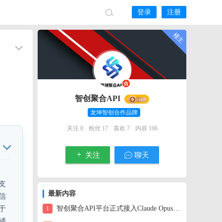
登录
注册
智创聚合API
龙坤智创合作品牌
|
|
|
关注 0
粉丝 17
喜欢 7
内容 106
关注
聊天
支
最新内容
信
于
智创聚合API平台正式接入Claude Opus 4.6：一美元解锁百万级上下文的智能体
1
辅