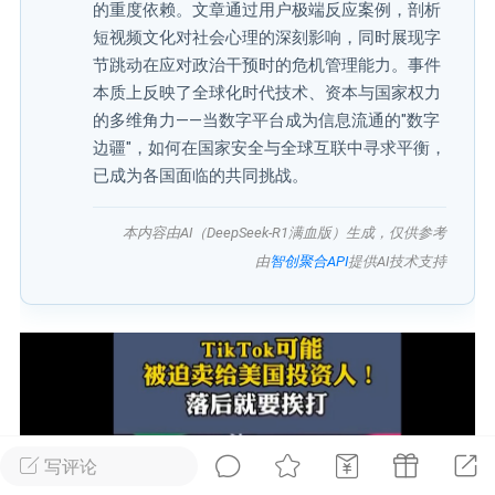
的重度依赖。文章通过用户极端反应案例，剖析
短视频文化对社会心理的深刻影响，同时展现字
广州
#
智狐AI工作台
节跳动在应对政治干预时的危机管理能力。事件
本质上反映了全球化时代技术、资本与国家权力
1
30
的多维角力——当数字平台成为信息流通的"数字
边疆"，如何在国家安全与全球互联中寻求平衡，
创聚合API
龙坤智创合作品牌
已成为各国面临的共同挑战。
-26 00:53
电脑端
公开内容
本内容由AI（DeepSeek-R1满血版）生成，仅供参考
者怎么接入Claude Opus 5 ？智创聚合
由
智创聚合API
提供AI技术支持
开放调用
aude Opus 5 已在 Claude、Claude
Claude API，以及 Amazon Web
es、Google Cloud 和 Microsoft Foundry
Claude Max 的新默认模型，并成为
de Pro 可选择的最强模型。
写评论
关注接入效率、调用成本和企业报销流程