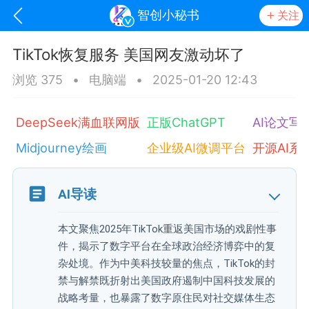
智创小秘书
关注
TikTok恢复服务 美国网友激动坏了
浏览 375
•
电脑端
•
2025-01-20 12:43
DeepSeek满血联网版
正版ChatGPT
AI论文写
Midjourney绘画
企业级AI微调平台
开源AI系
AI导读
oujishouye]
本文聚焦2025年TikTok重返美国市场的戏剧性事
文业
件，揭示了数字平台在全球政治经济博弈中的复
-29 10:10
电脑端
智狐AI工作台
杂处境。作为中美科技较量的焦点，TikTok的封
加中英翻译
禁与解禁既折射出美国政府遏制中国科技发展的
战略考量，也暴露了数字原住民对社交媒体生态
事想用上客户端...