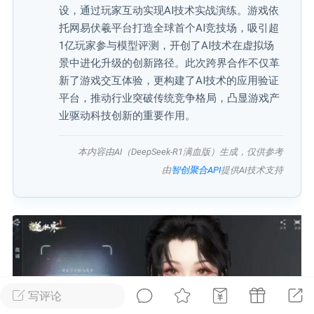
设，通过玩家互动实现AI技术实战演练。游戏依
托网易伏羲平台打造全球首个AI竞技场，吸引超
广州
#
智狐AI工作台
1亿玩家参与模型评测，开创了AI技术在虚拟场
1
23
景中进化升级的创新路径。此次跨界合作不仅革
新了游戏交互体验，更构建了AI技术的应用验证
平台，推动行业突破传统竞争格局，凸显游戏产
创聚合API
龙坤智创合作品牌
业驱动科技创新的重要作用。
-26 00:53
电脑端
公开内容
本内容由AI（DeepSeek-R1满血版）生成，仅供参考
者怎么接入Claude Opus 5 ？智创聚合
由
智创聚合API
提供AI技术支持
开放调用
aude Opus 5 已在 Claude、Claude
Claude API，以及 Amazon Web
es、Google Cloud 和 Microsoft Foundry
Claude Max 的新默认模型，并成为
de Pro 可选择的最强模型。
写评论
关注接入效率、调用成本和企业报销流程