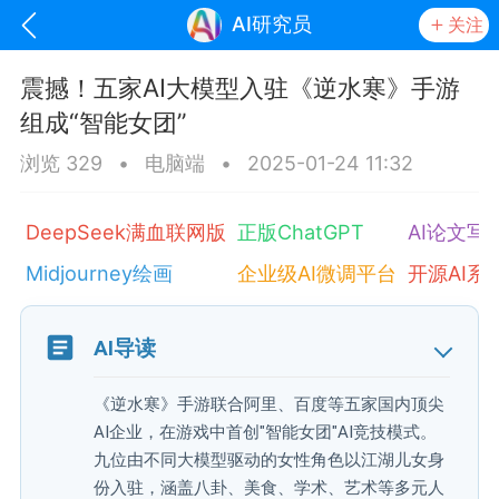
AI研究员
关注
震撼！五家AI大模型入驻《逆水寒》手游
组成“智能女团”
浏览 329
•
电脑端
•
2025-01-24 11:32
DeepSeek满血联网版
正版ChatGPT
AI论文写
Midjourney绘画
企业级AI微调平台
开源AI系
oujishouye]
AI导读
文业
《逆水寒》手游联合阿里、百度等五家国内顶尖
-29 10:10
电脑端
智狐AI工作台
AI企业，在游戏中首创"智能女团"AI竞技模式。
加中英翻译
九位由不同大模型驱动的女性角色以江湖儿女身
份入驻，涵盖八卦、美食、学术、艺术等多元人
事想用上客户端...