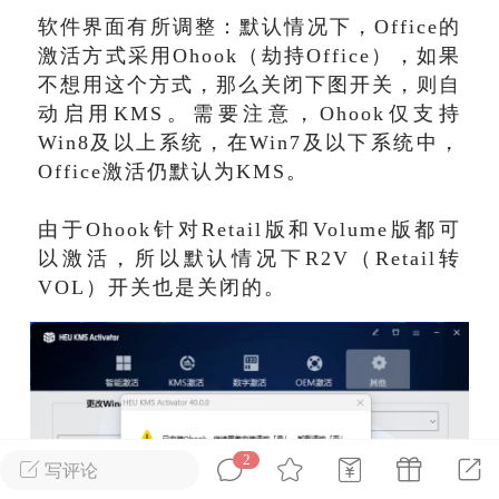
软件界面有所调整：默认情况下，Office的
广州
#
智狐AI工作台
激活方式采用Ohook（劫持Office），如果
不想用这个方式，那么关闭下图开关，则自
1
29
动启用KMS。
需要注意，Ohook仅支持
Win8及以上系统，在Win7及以下系统中，
Office激活仍默认为KMS。
创聚合API
龙坤智创合作品牌
-26 00:53
电脑端
公开内容
由于Ohook针对Retail版和Volume版都可
者怎么接入Claude Opus 5 ？智创聚合
以激活，所以默认情况下R2V（Retail转
开放调用
VOL）开关也是关闭的。
aude Opus 5 已在 Claude、Claude
Claude API，以及 Amazon Web
es、Google Cloud 和 Microsoft Foundry
Claude Max 的新默认模型，并成为
de Pro 可选择的最强模型。
2
写评论
关注接入效率、调用成本和企业报销流程