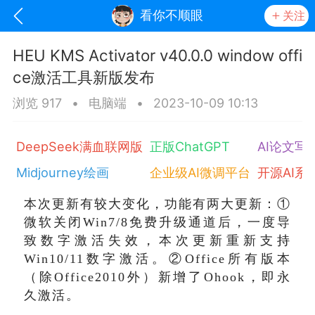
看你不顺眼
关注
HEU KMS Activator v40.0.0 window offi
ce激活工具新版发布
浏览 917
•
电脑端
•
2023-10-09 10:13
DeepSeek满血联网版
正版ChatGPT
AI论文写
Midjourney绘画
企业级AI微调平台
开源AI系
本次更新有较大变化，功能有两大更新：①
oujishouye]
微软关闭Win7/8免费升级通道后，一度导
致数字激活失效，本次更新重新支持
文业
Win10/11数字激活。②Office所有版本
-29 10:10
电脑端
智狐AI工作台
（除Office2010外）新增了Ohook，即永
加中英翻译
久激活。
事想用上客户端...