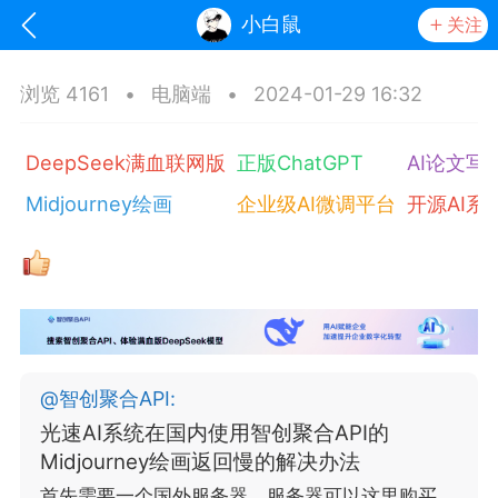
小白鼠
关注
浏览 4161
•
电脑端
•
2024-01-29 16:32
DeepSeek满血联网版
正版ChatGPT
AI论文写
Midjourney绘画
企业级AI微调平台
开源AI系
oujishouye]
文业
@
智创聚合API
:
-29 10:10
电脑端
智狐AI工作台
光速AI系统在国内使用智创聚合API的
加中英翻译
Midjourney绘画返回慢的解决办法
事想用上客户端...
首先需要一个国外服务器，服务器可以这里购买