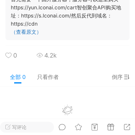
https://yun.lconai.com/cart智创聚合API购买地
广州
#
智狐AI工作台
址：https://s.lconai.com/然后反代到域名：
https://cdn
1
21
（查看原文）
创聚合API
龙坤智创合作品牌
0
4.2k
-26 00:53
电脑端
公开内容
者怎么接入Claude Opus 5 ？智创聚合
开放调用
全部 0
只看作者
倒序
aude Opus 5 已在 Claude、Claude
Claude API，以及 Amazon Web
es、Google Cloud 和 Microsoft Foundry
Claude Max 的新默认模型，并成为
de Pro 可选择的最强模型。
暂没有数据
写评论
关注接入效率、调用成本和企业报销流程