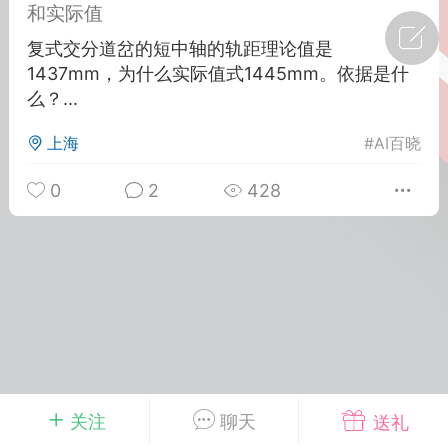
和实际值
广州
#
智狐AI工作台
复式交分道岔的短中轴的轨距理论值是
1437mm，为什么实际值式1445mm。依据是什
1
32
么？...
上海
#
AI百晓
创聚合API
龙坤智创合作品牌
-26 00:53
电脑端
公开内容
0
2
428
者怎么接入Claude Opus 5 ？智创聚合
开放调用
aude Opus 5 已在 Claude、Claude
Claude API，以及 Amazon Web
es、Google Cloud 和 Microsoft Foundry
Claude Max 的新默认模型，并成为
de Pro 可选择的最强模型。
关注
聊天
送礼
关注接入效率、调用成本和企业报销流程