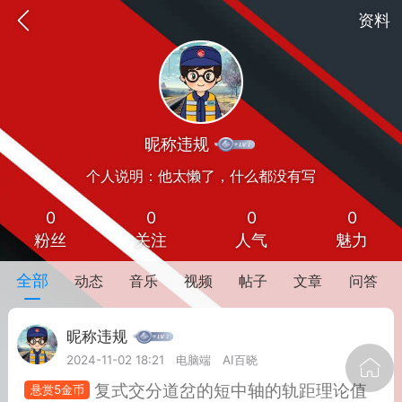
资料
昵称违规
个人说明：他太懒了，什么都没有写
0
0
0
0
粉丝
关注
人气
魅力
oujishouye]
全部
动态
音乐
视频
帖子
文章
问答
文业
昵称违规
-29 10:10
电脑端
智狐AI工作台
2024-11-02 18:21
电脑端
AI百晓
加中英翻译
复式交分道岔的短中轴的轨距理论值
悬赏5金币
事想用上客户端...