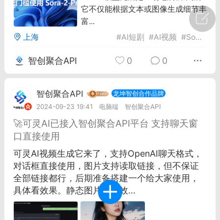
它不仅能根据文本或图像生成细节丰
广州
#
智狐AI工作台
富...
上海
#
AI短剧
#
AI视频
#
Sora 2
1
21
智创聚合API
0
0
创聚合API
龙坤智创合作品牌
-26 00:53
电脑端
公开内容
智创聚合API
龙坤智创合作品牌
2024-09-23 19:41
电脑端
智创聚合API
者怎么接入Claude Opus 5 ？智创聚合
开放调用
🚀可灵AI已接入智创聚合API平台 支持聊天窗
aude Opus 5 已在 Claude、Claude
口直接使用
Claude API，以及 Amazon Web
可灵AI视频生成它来了，支持OpenAI聊天格式，
es、Google Cloud 和 Microsoft Foundry
对话框直接使用，图片支持读取链接，但不保证
全部链接都行，后期准备搭建一个给大家使用，
Claude Max 的新默认模型，并成为
具体看效果。静态图片生成效...
de Pro 可选择的最强模型。
关注接入效率、调用成本和企业报销流程