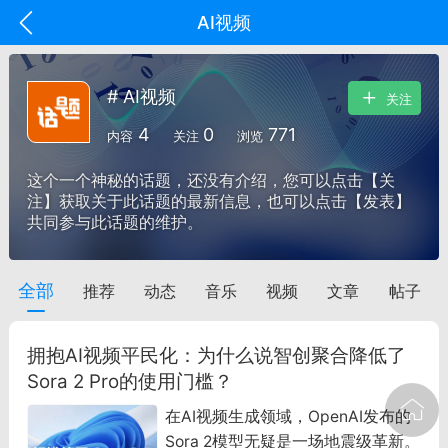
AI视频
# AI视频
关注
4
0
771
内容
关注
浏览
这个一个神秘的话题，还没有介绍，您可以点击【关
注】获取关于此话题的最新信息，也可以点击【发表】
共同参与此话题的维护。
全部
推荐
动态
音乐
视频
文章
帖子
oujishouye]
文业
拥抱AI视频平民化：为什么说智创聚合降低了
-29 10:10
电脑端
智狐AI工作台
Sora 2 Pro的使用门槛？
加中英翻译
在AI视频生成领域，OpenAI发布的
Sora 2模型无疑是一场地震级革新。
事想用上客户端...